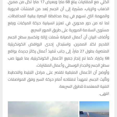
الكلي مع المقتربات يبلغ 68 متراً وبعرض 17 متراً لكل من ممري
الذهاب والإياب، مشيرة إلى أن الجسر يُعد من المنشآت الحيوية
والمهمة التي تسهم في ربط محافظة البصرة ببقية المحافظات،
لما له من دور محوري في تعزيز انسيابية حركة المركبات ورفع
مستوى السلامة المرورية على طريق المرور السريع.
وأضاف البيان أن أعمال الصيانة شملت إزالة وتكسير سطح الجسر
القديم لكلا الممرين، واستبدال إحدى الروافض الكونكريتية
المتضررة بطول 27 متراً، إلى جانب تنفيذ أعمال ركائز جديدة بواقع
68 ركيزة. كما تم إنجاز جميع الأعمال الكونكريتية، بما فيها صب
سطح الجسر والجدار الوسطي وأعمال المقتربات.
وأوضح أن الأعمال المتبقية تقتصر على مراحل التبليط والتخطيط
وتأثيث الجسر، تمهيداً لافتتاحه أمام حركة السير وفق المواصفات
الفنية المعتمدة للطرق السريعة.
انتهى.