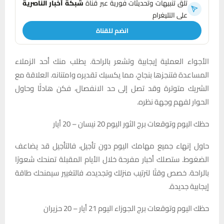
تلقَّ تنبيهات وتحديثات فورية عبر قناة
شبكة أخبار الناصرية
على التليغرام
انضم للقناة
الأجواء العملية إيجابية وتشعر بالراحة. يطلب منك أحد الزملاء
المساعدة فتنجزها بنجاح، مما يكسبك تقديره وامتنانه. العلاقة مع
الشريك متوترة وقد تصل إلى حد الانفصال، فكن هادئًا وحاول
الحوار لفهم وجهة نظره.
حظك اليوم وتوقعات برج الثور اليوم 20 نيسان – 20 أيار
حاول إنهاء جميع مهامك اليوم دون تأجيل، فالتأجيل قد يضاعف
الضغوط. ستصلك أخبار مفرحة خلال الأيام المقبلة تمنحك شعورًا
بالراحة. خصص وقتًا لترتيب منزلك وتجديده، فالتغيير سيمنحك طاقة
إيجابية جديدة.
حظك اليوم وتوقعات برج الجوزاء اليوم 21 أيار – 20 حزيران