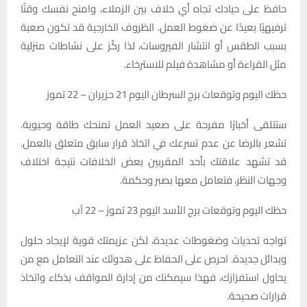
حافظ على حيادك تجاه أي خلاف بين الزملاء، وامنح نفسك وقتًا
ترفيهيًا بعيدًا عن ضغوط العمل. الظروف الخارجية قد تكون صعبة
بسبب الطقس أو انتشار الفيروسات، لذا ركّز على نشاطات منزلية
مثل القراءة أو مشاهدة فيلم للاسترخاء.
حظك اليوم وتوقعات برج السرطان اليوم 21 حزيران – 22 تموز
ستتلقى أخبارًا مفرحة على صعيد العمل تمنحك طاقة وحيوية.
تشعر بالرضا عن عدم تسرعك في اتخاذ قرار سابق متعلق بالعمل.
قد تشهد علاقتك بأحد المقربين بعض الخلافات نتيجة اختلاف
وجهات النظر، فتعامل معها بصبر وحكمة.
حظك اليوم وتوقعات برج الأسد اليوم 23 تموز – 22 آب
تواجه تحديات وضغوطات عديدة، لكن عزيمتك قوية لإيجاد حلول
وبدائل جديدة. احرص على الحفاظ على هدوئك عند التعامل مع من
يحاول استفزازك، فهذا سيمكنك من إدارة المواقف بذكاء واتخاذ
قرارات صحيحة.