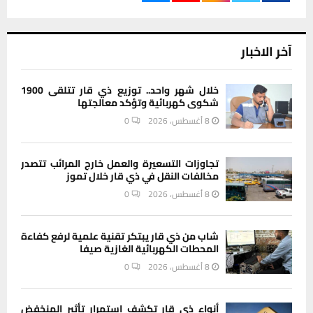
آخر الاخبار
خلال شهر واحد.. توزيع ذي قار تتلقى 1900
شكوى كهربائية وتؤكد معالجتها
8 أغسطس، 2026
0
تجاوزات التسعيرة والعمل خارج المرائب تتصدر
مخالفات النقل في ذي قار خلال تموز
8 أغسطس، 2026
0
شاب من ذي قار يبتكر تقنية علمية لرفع كفاءة
المحطات الكهربائية الغازية صيفا
8 أغسطس، 2026
0
أنواء ذي قار تكشف استمرار تأثير المنخفض