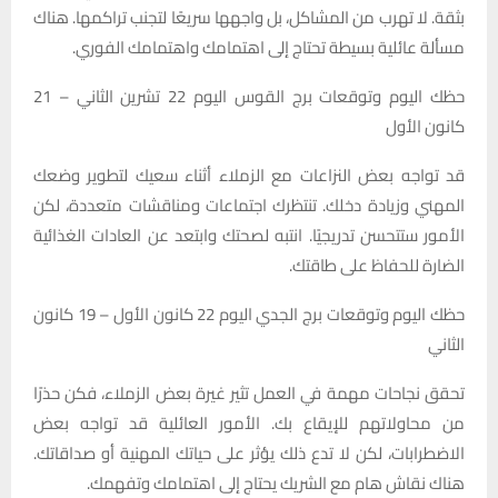
بثقة. لا تهرب من المشاكل، بل واجهها سريعًا لتجنب تراكمها. هناك
مسألة عائلية بسيطة تحتاج إلى اهتمامك واهتمامك الفوري.
حظك اليوم وتوقعات برج القوس اليوم 22 تشرين الثاني – 21
كانون الأول
قد تواجه بعض النزاعات مع الزملاء أثناء سعيك لتطوير وضعك
المهني وزيادة دخلك. تنتظرك اجتماعات ومناقشات متعددة، لكن
الأمور ستتحسن تدريجيًا. انتبه لصحتك وابتعد عن العادات الغذائية
الضارة للحفاظ على طاقتك.
حظك اليوم وتوقعات برج الجدي اليوم 22 كانون الأول – 19 كانون
الثاني
تحقق نجاحات مهمة في العمل تثير غيرة بعض الزملاء، فكن حذرًا
من محاولاتهم للإيقاع بك. الأمور العائلية قد تواجه بعض
الاضطرابات، لكن لا تدع ذلك يؤثر على حياتك المهنية أو صداقاتك.
هناك نقاش هام مع الشريك يحتاج إلى اهتمامك وتفهمك.