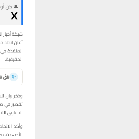
🔔 كن أول
شبكة أخبار ال
أعلن اتحاد م
المنفذة في ا
الحقيقية.
تلقَّ 
وذكر بيان لل
تقصير في صرف
الدعاوى القض
وأكد الاتحا
الأصعدة، معر