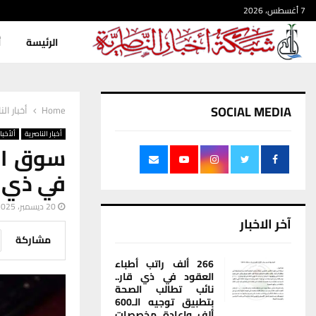
7 أغسطس، 2026
الرئيسة
أ
SOCIAL MEDIA
Home
أخبار الن
أخبار الناصرية
ألأخبار
سوق الن
في ذي ق
20 ديسمبر، 2025
آخر الاخبار
مشاركة
266 ألف راتب أطباء
العقود في ذي قار..
نائب تطالب الصحة
بتطبيق توجيه الـ600
ألف وإعادة مخصصات