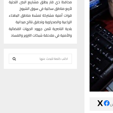
محافظ ذي قار يطلق مشاريع البنى التحتية
لأربع مناطق سكنية في سوق الشيوخ
قوات أمنية مشتركة تمشط مناطق البطحاء
الزراعية والصحراوية وتحقق نتائج ميدانية
بلدية الناصرية تثمن جهود الجهات القضائية
والأمنية في ملاحقة شبكات التزوير والفساد
S
e
S
a
r
E
c
h
A
f
R
o

r
C