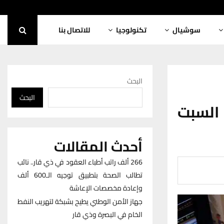
سوشيال
تكنولوجيا
للاتصال بنا
البحث
البحث
 السبت
أحدث المقالات
266 ألف راتب أطباء العقود في ذي قار.. نائب
تطالب الصحة بتطبيق توجيه الـ600 ألف
وإعادة مخصصات الإعاشة
جهاز الأمن الوطني يطيح بشبكة لتهريب النفط
الخام في البصرة وذي قار