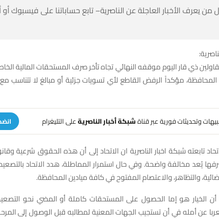
 من يعرف الأخبار العاجلة عن الناصرية– تابع حساباتنا على فيسبوك أو
ناصرية:
قاولين ذي قار اليوم موقفه النهائي تجاه تأخر صرف المستحقات المالية الخاص
لمحافظة، مؤكداً الرفض القاطع لأي تسويات جزئية أو مبالغ لا تتناسب مع 
تنبيهات وتحديثات فورية عبر قناة
شبكة أخبار الناصرية
على التليغرام
انضم
اتحاد تابعته شبكة اخبار الناصرية ان الاتحاد إلى أن هذه الحقوق شرعية وقانو
ها يُعد مخالفة واضحة. وفي حال استمرار المماطلة، هدد الاتحاد بالتصعيد
ائية، والتظاهر، والاعتصام المفتوح في كافة ميادين المحافظة.
د أن الخيار هو إما الحصول على المستحقات كاملة أو المضي نحو التصعي
با عن أمله في أن تستجيب الجهات المعنية لمطالبه قبل الوصول إلى المرحلة