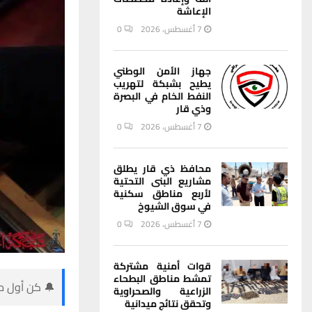
الإعاشة
7 أغسطس، 2026
0
جهاز الأمن الوطني
يطيح بشبكة لتهريب
النفط الخام في البصرة
وذي قار
7 أغسطس، 2026
0
محافظ ذي قار يطلق
مشاريع البنى التحتية
لأربع مناطق سكنية
في سوق الشيوخ
7 أغسطس، 2026
0
قوات أمنية مشتركة
تمشط مناطق البطحاء
🔔 كن أول من
الزراعية والصحراوية
وتحقق نتائج ميدانية