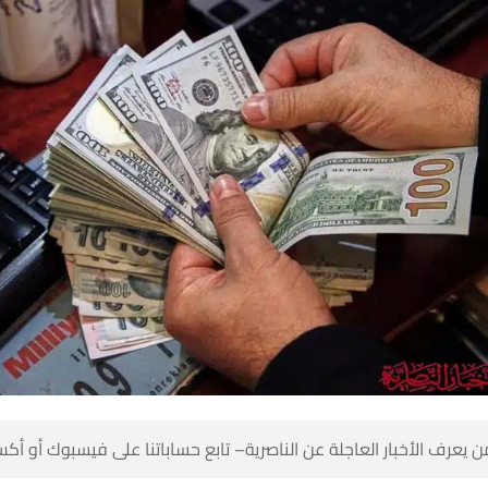
 كن أول من يعرف الأخبار العاجلة عن الناصرية– تابع حساباتنا على ف