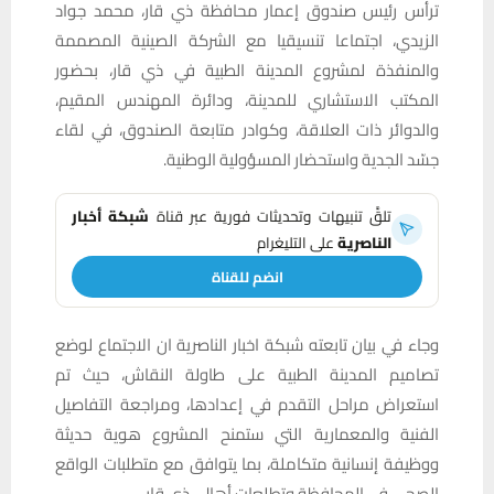
ترأس رئيس صندوق إعمار محافظة ذي قار، محمد جواد
الزيدي، اجتماعا تنسيقيا مع الشركة الصينية المصممة
والمنفذة لمشروع المدينة الطبية في ذي قار، بحضور
المكتب الاستشاري للمدينة، ودائرة المهندس المقيم،
والدوائر ذات العلاقة، وكوادر متابعة الصندوق، في لقاء
جسّد الجدية واستحضار المسؤولية الوطنية.
تلقَّ تنبيهات وتحديثات فورية عبر قناة
شبكة أخبار
الناصرية
على التليغرام
انضم للقناة
وجاء في بيان تابعته شبكة اخبار الناصرية ان الاجتماع لوضع
تصاميم المدينة الطبية على طاولة النقاش، حيث تم
استعراض مراحل التقدم في إعدادها، ومراجعة التفاصيل
الفنية والمعمارية التي ستمنح المشروع هوية حديثة
ووظيفة إنسانية متكاملة، بما يتوافق مع متطلبات الواقع
الصحي في المحافظة وتطلعات أهالي ذي قار.