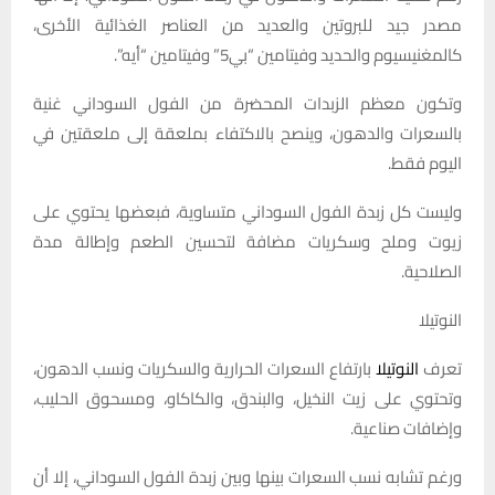
مصدر جيد للبروتين والعديد من العناصر الغذائية الأخرى،
كالمغنيسيوم والحديد وفيتامين “بي5” وفيتامين “أيه”.
وتكون معظم الزبدات المحضرة من الفول السوداني غنية
بالسعرات والدهون، وينصح بالاكتفاء بملعقة إلى ملعقتين في
اليوم فقط.
وليست كل زبدة الفول السوداني متساوية، فبعضها يحتوي على
زيوت وملح وسكريات مضافة لتحسين الطعم وإطالة مدة
الصلاحية.
النوتيلا
تعرف
النوتيلا
بارتفاع السعرات الحرارية والسكريات ونسب الدهون،
وتحتوي على زيت النخيل، والبندق، والكاكاو، ومسحوق الحليب،
وإضافات صناعية.
ورغم تشابه نسب السعرات بينها وبين زبدة الفول السوداني، إلا أن