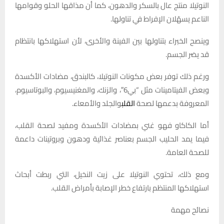
النوتيلا منتج عال بالسكر والدهون، كما أن مذاقها الحلو وقوامها
الناعم يسهّلان الإفراط في تناولها.
وينصح الخبراء بتناولها بين الفينة والأخرى، لأن استهلاكها بانتظام
قد يضر الجسم.
ورغم ذلك توفر بعض مكونات النوتيلا، كالبندق، مضادات الأكسدة
وبعض الفيتامينات مثل “بي6″، والزنك، والمغنيسيوم، والبوتاسيوم،
المعروفة بدعمها لصحة
القلب
والجلد والأمعاء.
أما الكاكاو فهو غني بمضادات الأكسدة ومفيد لصحة القلب،
فيما يمد الحليب الجسم بعناصر غذائية ودهون وبروتينات داعمة
للصحة العامة.
ومع ذلك، تحتوي النوتيلا على زيت النخيل، التي ربطت أبحاث
استهلاكها المنتظم بارتفاع خطر الإصابة بأمراض القلب.
نصائح مهمة