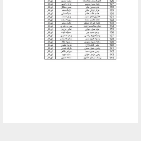
يستخدم هذا الموقع ملفات تعريف الارتباط لتحسين تجربتك. سنفترض أنك
موافق على هذا، ولكن يمكنك إلغاء الاشتراك إذا كنت ترغب في ذلك.