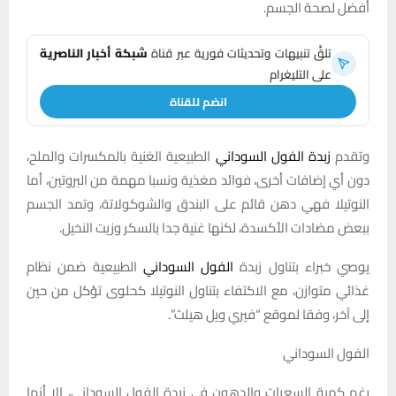
أفضل لصحة الجسم.
تلقَّ تنبيهات وتحديثات فورية عبر قناة
شبكة أخبار الناصرية
على التليغرام
انضم للقناة
وتقدم
زبدة الفول السوداني
الطبيعية الغنية بالمكسرات والملح،
دون أي إضافات أخرى، فوائد مغذية ونسبا مهمة من البروتين، أما
النوتيلا فهي دهن قائم على البندق والشوكولاتة، وتمد الجسم
ببعض مضادات الأكسدة، لكنها غنية جدا بالسكر وزيت النخيل.
يوصي خبراء بتناول زبدة
الفول السوداني
الطبيعية ضمن نظام
غذائي متوازن، مع الاكتفاء بتناول النوتيلا كحلوى تؤكل من حين
إلى آخر، وفقا لموقع “فيري ويل هيلث”.
الفول السوداني
رغم كمية السعرات والدهون في زبدة الفول السوداني، إلا أنها