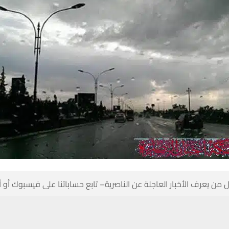
 من يعرف الأخبار العاجلة عن الناصرية– تابع حساباتنا على فيسبوك أو
حسين تجربتك. سنفترض أنك موافق على هذا، ولكن يمكنك إلغاء الاشتراك إذا كنت