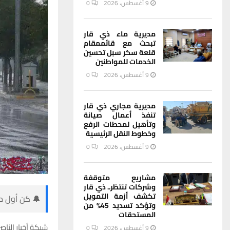
9 أغسطس، 2026
0
مديرية ماء ذي قار
تبحث مع قائممقام
قلعة سكر سبل تحسين
الخدمات للمواطنين
9 أغسطس، 2026
0
مديرية مجاري ذي قار
تنفذ أعمال صيانة
وتأهيل لمحطات الرفع
وخطوط النقل الرئيسية
9 أغسطس، 2026
0
مشاريع متوقفة
وشركات تنتظر.. ذي قار
تكشف أزمة التمويل
🔔 كن أول من
وتؤكد تسديد 45% من
المستحقات
شبكة أخبار الناصر
9 أغسطس، 2026
0