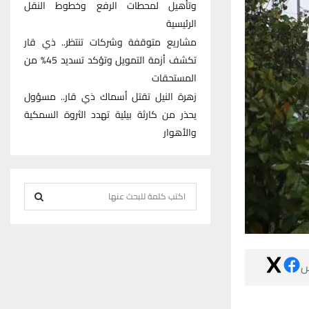
وتأهيل لمحطات الرفع وخطوط النقل
الرئيسية
مشاريع متوقفة وشركات تنتظر.. ذي قار
تكشف أزمة التمويل وتؤكد تسديد 45% من
المستحقات
زهرة النيل تقتل أسماك ذي قار.. مسؤول
يحذر من كارثة بيئية تهدد الثروة السمكية
والأهوار
S
e
S
a
r
E
c

h
A
f
R