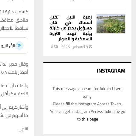
كشفت دائرة الأن
زهرة النيل تقتل
مناطق محافظة ذ
أسماك ذي قار..
تساقطاً للأمطار.
مسؤول يحذر من كارثة
بيئية تهدد الثروة
السمكية والأهوار
تلقَّ تنبي
9 أغسطس، 2026
0
وقال مدير الدائ
INSTAGRAM
أمطار بلغت 6.4 ملم، تلتها ناحية الفضلية بـ 6.2 ملم، ثم قضاء الشطرة بـ 2.6 ملم.
This message appears for Admin Users
قلعة سكر أقل م
only:
Please fill the Instagram Access Token.
وأشار كريم إلى 
You can get Instagram Access Token by go
ما أسهم في نشاط
to
this page
انتهى.