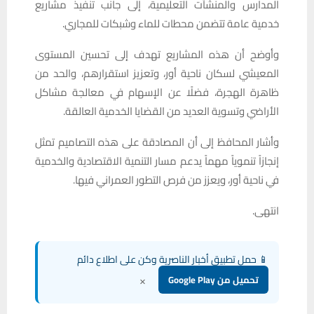
المدارس والمنشآت التعليمية، إلى جانب تنفيذ مشاريع
خدمية عامة تتضمن محطات للماء وشبكات للمجاري.
وأوضح أن هذه المشاريع تهدف إلى تحسين المستوى
المعيشي لسكان ناحية أور، وتعزيز استقرارهم، والحد من
ظاهرة الهجرة، فضلًا عن الإسهام في معالجة مشاكل
الأراضي وتسوية العديد من القضايا الخدمية العالقة.
وأشار المحافظ إلى أن المصادقة على هذه التصاميم تمثل
إنجازاً تنموياً مهماً يدعم مسار التنمية الاقتصادية والخدمية
في ناحية أور، ويعزز من فرص التطور العمراني فيها.
انتهى.
📱 حمل تطبيق أخبار الناصرية وكن على اطلاع دائم
×
تحميل من Google Play