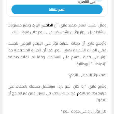
على التليغرام
انضم للقناة
وقال الطبيب العام، ديفيد غاري، أن
الطقس البارد
، وتغير مستويات
النشاط خلال النهار يؤثران بشكل كبير على النوم خلال فترة الشتاء.
وأوضح غاري أن درجات الحرارة تؤثر على الإيقاع اليومي للجسد،
ففي الحرارة الشديدة تعيق النوم، كما أن الحرارة المنخفضة جدا
تؤثر على قدرة الجسم على الاسترخاء، وفقا لما نقلته صحيفة
“إندبندنت” البريطانية.
كيف يؤثر البرد على النوم؟
وشرح غاري: “إذا كان الجو باردا، سينشغل جسمك بالحفاظ على
حرارته بدلا من
النوم
، فإذا كنت ترتجف في السرير فمن غير المرجح أن
تغفو”.
هل يؤثر البرد على جودة النوم؟