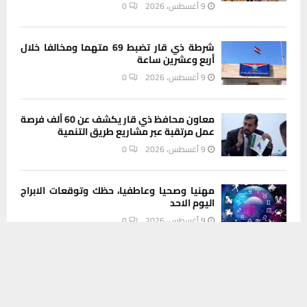
9 أغسطس، 2026
0
شرطة ذي قار تضبط 69 متهما ومخالفا خلال
أربع وعشرين ساعة
9 أغسطس، 2026
0
معاون محافظ ذي قار يكشف عن 60 ألف فرصة
عمل مرتقبة عبر مشاريع طريق التنمية
9 أغسطس، 2026
0
مهنيا وصحيا وعاطفيا، حظك وتوقعات الابراج
اليوم الاحد
9 أغسطس، 2026
0
يستخدم هذا الموقع ملفات تعريف الارتباط لتحسين تجربتك. سنفترض أنك
موافق على هذا، ولكن يمكنك إلغاء الاشتراك إذا كنت ترغب في ذلك.
مجاري ذي قار تعرض خططها المستقبلية
موافق
قراءة المزيد
لتطوير شبكات الصرف الصحي أمام مسؤولين
9 أغسطس، 2026
0