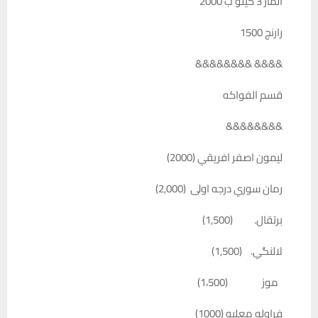
الماز 3 كيلو ب 2000
رارنج 1500
&&&& &&&&&&&&
قسم الفواكه
&&&&&&&&
ليمون اصفر افريقي (2000)
رمان سوري درجه اولى (2,000)
برتقال. (1,500)
لالنگي. (1,500)
موز (1،500)
فراوله معلبه (1000)