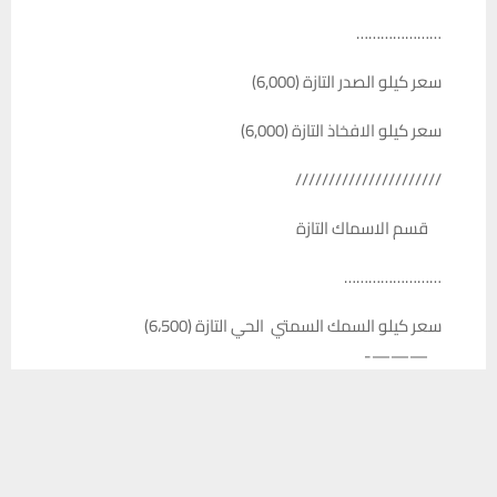
…………………
سعر كيلو الصدر التازة (6,000)
سعر كيلو الافخاذ التازة (6,000)
//////////////////////
قسم الاسماك التازة
……………………
سعر كيلو السمك السمتي الحي التازة (6،500)
———-
يستخدم هذا الموقع ملفات تعريف الارتباط لتحسين تجربتك. سنفترض أنك
سعر كيلو الخشني العراقي التازة (13000)
موافق على هذا، ولكن يمكنك إلغاء الاشتراك إذا كنت ترغب في ذلك.
موافق
قراءة المزيد
قسم الحوم الحمراء