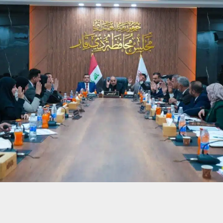
حسين تجربتك. سنفترض أنك موافق على هذا، ولكن يمكنك إلغاء الاشتراك إذا كنت
 من يعرف الأخبار العاجلة عن الناصرية– تابع حساباتنا على فيسبوك أو