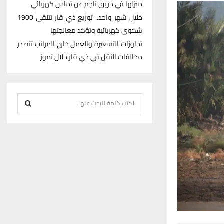
منزلها في حريق ناجم عن تماس كهربائي
خلال شهر واحد.. توزيع ذي قار تتلقى 1900
شكوى كهربائية وتؤكد معالجتها
تجاوزات التسعيرة والعمل خارج المرائب تتصدر
مخالفات النقل في ذي قار خلال تموز
S
e
S
a
r
E
c
h
A
f
R
o
r
C
:
H