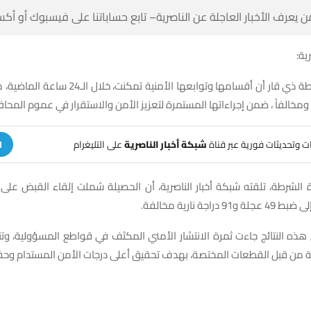
 كن أول من يعرف الأخبار العاجلة عن الناصرية– تابع حساباتنا على ف
شبك
منية تمكنت، خلال الـ24 ساعة الماضية، من إلقاء القبض
على التليغرام
شبكة أخبار الناصرية
تلقَّ تنبيهات وتحديثات فوري
ة
مخالفاً ، إضافة إلى
ن هذه النتائج جاءت ثمرة الانتشار الأمني المكثف في قواطع المسؤولية، و
نية من قبل القطعات المختصة، بهدف تحقيق أعلى درجات الأمن المستدام وحف