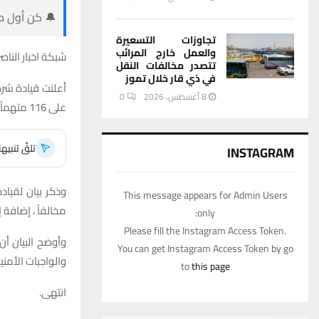
🔔 كن أول من
تجاوزات التسعيرة
والعمل خارج المرائب
شبكة اخبار الناصر
تتصدر مخالفات النقل
في ذي قار خلال تموز
8 أغسطس، 2026
0
على 116 متهماً ومخالفاً ، ضمن إجراءاتها المستمرة لتعزيز الأمن والاستقرار في عموم المحافظة.
تلقَّ تنبي
INSTAGRAM
This message appears for Admin Users
مخالفاً ، إضافة إلى ضبط 49 عجلة و91 
only:
Please fill the Instagram Access Token.
وأوضح البيان أن
You can get Instagram Access Token by go
والواجبات الأمن
to
this page
انتهى.