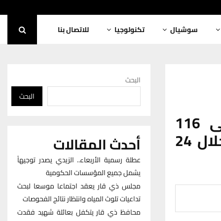
سوشيال
تكنولوجيا
للاتصال بنا
البحث
البحث
قيادة شرطة ذي قار تلقي القبض على 116
متهماً ومخالفاً وتضبط عشرات العجلات خلال 24
أحدث المقالات
عطلة رسمية الأربعاء.. الزيدي يصدر توجيهاً
يشمل جميع المؤسسات الحكومية
مجلس ذي قار يعقد اجتماعا موسعا لبحث
تداعيات تلوث المياه وانتظار نتائج الفحوصات
محافظ ذي قار يتكفل بعائلة شهيد فقدت