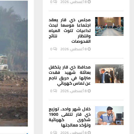
8 أغسطس، 2026
0
مجلس ذي قار يعقد
اجتماعا موسعا لبحث
تداعيات تلوث المياه
وانتظار نتائج
الفحوصات
8 أغسطس، 2026
0
محافظ ذي قار يتكفل
بعائلة شهيد فقدت
منزلها في حريق ناجم
عن تماس كهربائي
8 أغسطس، 2026
0
خلال شهر واحد.. توزيع
ذي قار تتلقى 1900
شكوى كهربائية
وتؤكد معالجتها
8 أغسطس، 2026
0