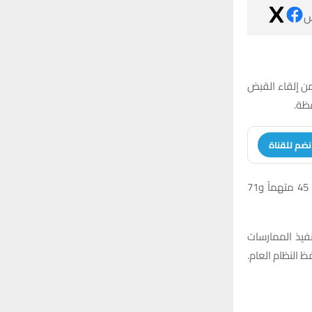

أعلنت قيادة شرطة ذي قار أن أقسامها وتوابعها الأ
انضم للقنا
وذكر بيان لقيادة الشرطة، تلقته شبكة أخبار الناصرية، أن الحصيلة شملت إلقاء القبض على 45 متهماً و71
وأوضح البيان أ
والواجبات الأم