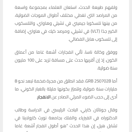
ولفهم طبيعة الحدث، استعان العلماء بمجموعة واسعة
من المراصد التي تغطي مختلف أطوال الموجات الضوئية،
من بينها تلسكوبا جيميني في تشيلي وهاواي، والتلسكوب
الكبير جدًا (VLT) في تشيلي، ومرصد كيك في هاواي، إضافة
إلى تلسكوب هابل الفضائي.
ووفق وكالة ناسا، تأتي انفجارات أشعة غاما من أعماق
الكون، إذ إن أقربها حدث على مسافة تزيد على 100 مليون
سنة ضوئية.
أما GRB 250702B، فقد انطلق من مجرة ضخمة تبعد نحو 8
مليارات سنة ضوئية، وتتميّز بكونها مليئة بالغبار الكوني، ما
أدى إلى حجب الضوء المرئي الصادر عن
الانفجار
.
وقال جوناثان كارني، الباحث الرئيسي في الدراسة وطالب
الدكتوراه في الفيزياء والفلك بجامعة نورث كارولاينا في
تشابل هيل، إن هذا الحدث “هو أطول انفجار أشعة غاما