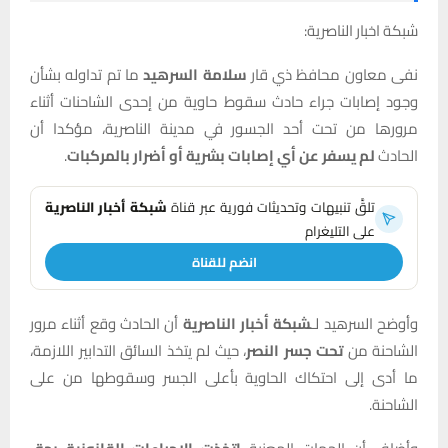
شبكة اخبار الناصرية:
نفى معاون محافظ ذي قار
سلامة السرهيد
ما تم تداوله بشأن
وجود إصابات جراء حادث سقوط حاوية من إحدى الشاحنات أثناء
مرورها من تحت أحد الجسور في مدينة الناصرية، مؤكدا أن
الحادث
لم يسفر عن أي إصابات بشرية أو أضرار بالمركبات
.
تلقَّ تنبيهات وتحديثات فورية عبر قناة
شبكة أخبار الناصرية
على التليغرام
انضم للقناة
وأوضح السرهيد لـ
شبكة أخبار الناصرية
أن الحادث وقع أثناء مرور
الشاحنة من
تحت جسر النصر
، حيث لم يتخذ السائق التدابير اللازمة،
ما أدى إلى احتكاك الحاوية بأعلى الجسر وسقوطها من على
الشاحنة.