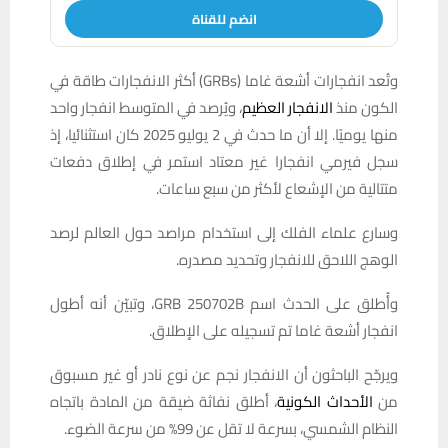
انضم للقناة
وتُعد انفجارات أشعة غاما (GRBs) أكثر الانفجارات طاقة في
الكون منذ
الانفجار العظيم
، ويُرصد في المتوسط انفجار واحد
منها يوميًا. إلا أن ما حدث في 2 يوليو 2025 كان استثنائيا، إذ
سجل فيرمي انفجارا غير معتاد استمر في إطلاق دفعات
متتالية من الإشعاع لأكثر من سبع ساعات.
وسارع علماء الفلك إلى استخدام مراصد حول العالم لرصد
الوهج اللاحق للانفجار وتحديد مصدره.
وأُطلق على الحدث اسم GRB 250702B، وتبيّن أنه أطول
انفجار أشعة غاما تم تسجيله على الإطلاق.
ويرجّح الباحثون أن الانفجار نجم عن نوع نادر أو غير مسبوق
من
الأحداث الكونية
، أطلق نفاثة ضيقة من المادة باتجاه
النظام الشمسي، بسرعة لا تقل عن 99% من سرعة الضوء.