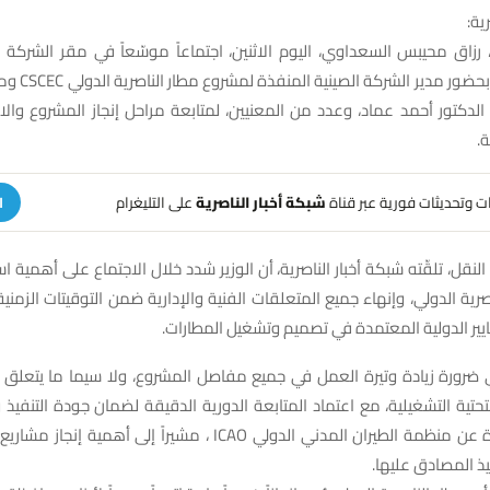
ية:
 رزاق محيبس السعداوي، اليوم الاثنين، اجتماعاً موسّعاً في مقر الشركة
الملاحة الجوية، ب
 الدكتور أحمد عماد، وعدد من المعنيين، لمتابعة مراحل إنجاز المشروع وا
.
هات وتحديثات فورية عبر قناة
شبكة أخبار الناصرية
على التليغرام
ا
 النقل، تلقّته شبكة أخبار الناصرية، أن الوزير شدد خلال الاجتماع على أهمية 
صرية الدولي، وإنهاء جميع المتعلقات الفنية والإدارية ضمن التوقيتات الزمنية
ير الدولية المعتمدة في تصميم وتشغيل المطارات.
ضرورة زيادة وتيرة العمل في جميع مفاصل المشروع، ولا سيما ما يتعلق ب
تحتية التشغيلية، مع اعتماد المتابعة الدورية الدقيقة لضمان جودة التنفيذ وا
السلامة الصادرة عن منظمة الطيران المدني الدولي ICAO ، مشيراً إلى أه
ذ المصادق عليها.