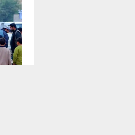
يستخدم هذا الموقع ملفات تعريف الارتباط لت
🔔 كن أول
شبكة اخبار ال