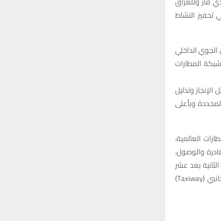
 ذي قار وللعراق
 تحفيز النشاط
الجوي الداخلي
شبكة المطارات
الإنجاز وتذليل
لمحددة وبأعلى
ارات العالمية،
 طابقين للمغادرة والوصول،
ليون مسافر في المرحلة الثانية بعد عشر
سنوات ، كما يضم مدرجاً بطول 3400 متر وبقوة تحمّل تتجاوز (PCN 87)، إضافة إلى ممر جانبي (Taxiway)