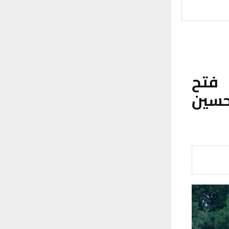
 فتح
حسين