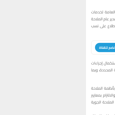
 العامة لخدمات
حضور مدير الشركة الصينية المنفذة لمشروع مطار الناصرية الدولي CSCEC ومدير عام الملاحة
لاطلاع على نسب
نضم للقناة
استكمال إجراءات
 المحددة، وبما
أنظمة الملاحة
لالتزام بمعايير
مية إنجاز مشاريع الملاحة الجوية