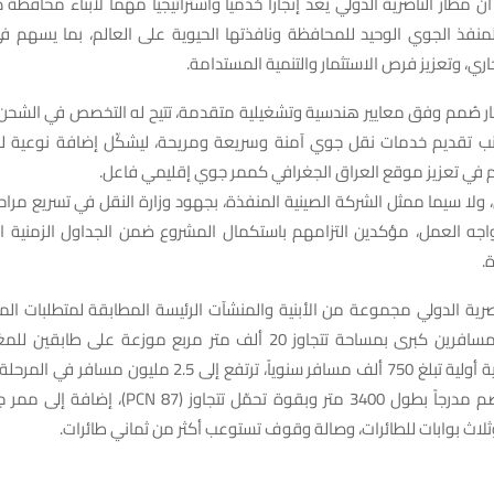
 أن مطار الناصرية الدولي يُعد إنجازاً خدمياً واستراتيجياً مهماً لأبناء محافظة
لمنفذ الجوي الوحيد للمحافظة ونافذتها الحيوية على العالم، بما يسهم في
اري، وتعزيز فرص الاستثمار والتنمية المستدامة.
ر صُمم وفق معايير هندسية وتشغيلية متقدمة، تتيح له التخصص في الشحن 
انب تقديم خدمات نقل جوي آمنة وسريعة ومريحة، ليشكّل إضافة نوعية ل
م في تعزيز موقع العراق الجغرافي كممر جوي إقليمي فاعل.
 ولا سيما ممثل الشركة الصينية المنفذة، بجهود وزارة النقل في تسريع مراحل 
واجه العمل، مؤكدين التزامهم باستكمال المشروع ضمن الجداول الزمنية ا
.
رية الدولي مجموعة من الأبنية والمنشآت الرئيسة المطابقة لمتطلبات المط
من بينها صالة مسافرين كبرى بمساحة تتجاوز 20 ألف متر مربع موزعة على
وبطاقة استيعابية أولية تبلغ 750 ألف مسافر سنوياً، ترتفع إلى 2.5 م
لاث بوابات للطائرات، وصالة وقوف تستوعب أكثر من ثماني طائرات.