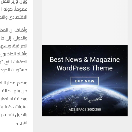
وبيّن وزير النقل
عموماً، كونه ا
الاقتصادي والتج
وأضاف أن المطا
والدولي، إلى ج
العراقية، ويسه
وأشاد الحاضرون،
العقبات التي ت
مستويات الجودة
ويضم مطار الناص
بالطول نفسه، وث
انتهى.