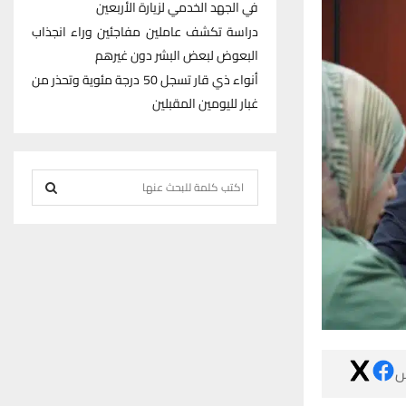
في الجهد الخدمي لزيارة الأربعين
دراسة تكشف عاملين مفاجئين وراء انجذاب
البعوض لبعض البشر دون غيرهم
أنواء ذي قار تسجل 50 درجة مئوية وتحذر من
غبار لليومين المقبلين
S
e
S
a
r
E
c
h
A
f
R
o
r
C

:
H