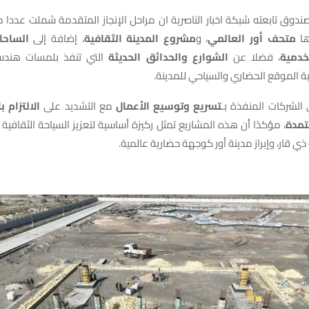
صندوق تابعته شبكة اخبار الناصرية ان مراحل الإنجاز المتقدمة شملت عددا 
زها
متحف أور العالمي
، و
مشروع المدينة الثقافية
، إضافة إلى
الساحا
لخدمية
، فضلا عن
الشوارع والحدائق الحديثة
التي تنفذ بلمسات هندسي
الموقع الحضاري والسياحي للمدينة.
 الشركات المنفذة بـ
تسريع وتوسيع الأعمال
مع التشديد على
الالتزام 
تمدة
، مؤكدًا أن هذه المشاريع تمثل ركيزة أساسية لتعزيز السياحة الثقافية 
 قار، وإبراز مدينة أور كوجهة حضارية عالمية.