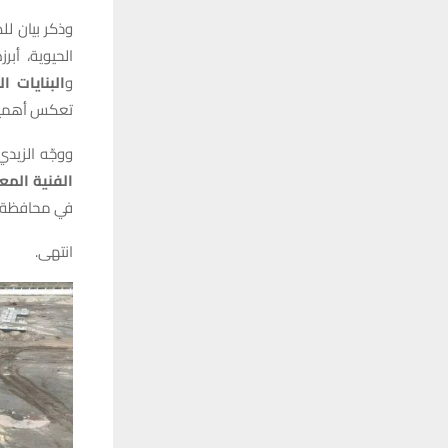
وذكر بيان لل
الحيوية، أبر
و
البنايات ا
تعكس أهمية 
ووجّه الزيدي
الفنية المع
في محافظة ذي
انتهى.