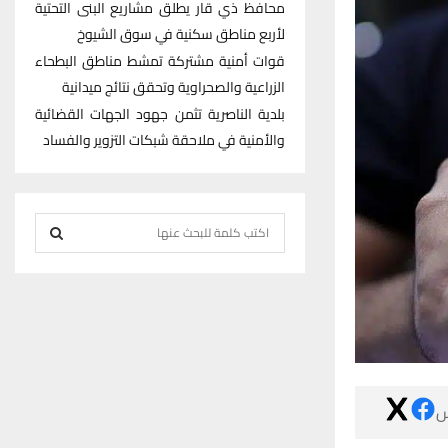
محافظ ذي قار يطلق مشاريع البنى التحتية
لأربع مناطق سكنية في سوق الشيوخ
قوات أمنية مشتركة تمشط مناطق البطحاء
الزراعية والصحراوية وتحقق نتائج ميدانية
بلدية الناصرية تثمن جهود الجهات القضائية
والأمنية في ملاحقة شبكات التزوير والفساد
S
e
S
a
r
E
c
h
A
f
R
o

r
C