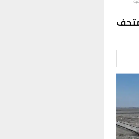
فية
متحف