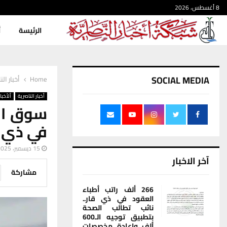
8 أغسطس، 2026
الرئيسة
أ
SOCIAL MEDIA
Home
أخبار الن
أخبار الناصرية
ألأخبار
سوق الن
في ذي ق
15 ديسمبر، 2025
آخر الاخبار
مشاركة
266 ألف راتب أطباء
العقود في ذي قار..
نائب تطالب الصحة
بتطبيق توجيه الـ600
ألف وإعادة مخصصات