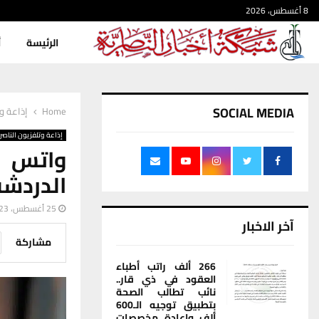
8 أغسطس، 2026
الرئيسة
أ
SOCIAL MEDIA
Home
إذاعة وت
إذاعة وتلفزيون الناصر
واتس آ
الدردشة
25 أغسطس، 2023
آخر الاخبار
مشاركة
266 ألف راتب أطباء
العقود في ذي قار..
نائب تطالب الصحة
بتطبيق توجيه الـ600
ألف وإعادة مخصصات