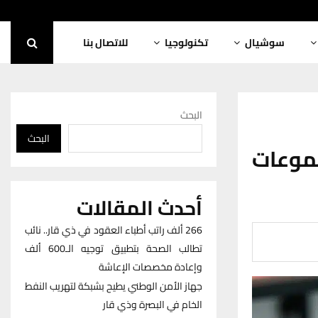
سوشيال
تكنولوجيا
للاتصال بنا
البحث
البحث
موعات
أحدث المقالات
266 ألف راتب أطباء العقود في ذي قار.. نائب
تطالب الصحة بتطبيق توجيه الـ600 ألف
وإعادة مخصصات الإعاشة
جهاز الأمن الوطني يطيح بشبكة لتهريب النفط
الخام في البصرة وذي قار