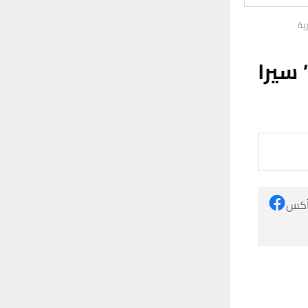
ية
 سيرا
 أكس