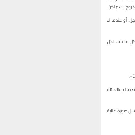
:
روج باسم آخر”.
H
، أو عندما لا
شكل مختلف لكل
صدقاء والعائلة
سال صورة عالية