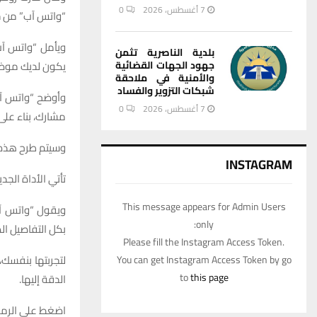
7 أغسطس، 2026
0
“واتس آب” من خل
ويأمل “واتس آب
بلدية الناصرية تثمن
جهود الجهات القضائية
يكون لديك موضو
والأمنية في ملاحقة
شبكات التزوير والفساد
وأوضح “واتس آب
7 أغسطس، 2026
0
مشارك، بناء عل
وسيتم طرح هذه ال
INSTAGRAM
تأتي الأداة الجد
This message appears for Admin Users
ويقول “واتس آب”
only:
بكل التفاصيل ال
Please fill the Instagram Access Token.
لتجربتها بنفسك،
You can get Instagram Access Token by go
to
this page
الدقة إليها.
اضغط على الرمز 