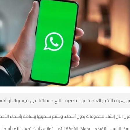
 كن أول من يعرف الأخبار العاجلة عن الناصرية– تابع حساباتنا على ف
كن للمستخدمين الآن إنشاء مجموعات بدون أسماء، وستتم تسميتها ببساطة ب
يس التنفيذي لـMeta، الشركة الأم لـ “واتس آب”: “جعل الأمر أسهل لبدء مجموعات