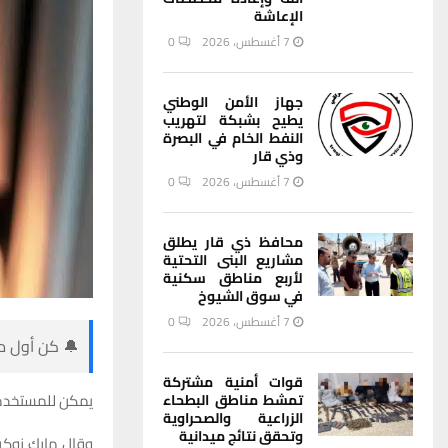
الإعاشة
7 أغسطس، 2026
0
جهاز الأمن الوطني
يطيح بشبكة لتهريب
النفط الخام في البصرة
وذي قار
7 أغسطس، 2026
0
محافظ ذي قار يطلق
مشاريع البنى التحتية
لأربع مناطق سكنية
في سوق الشيوخ
7 أغسطس، 2026
0
🔔 كن أول من
قوات أمنية مشتركة
يمكن للمستخدمي
تمشط مناطق البطحاء
الزراعية والصحراوية
وتحقق نتائج ميدانية