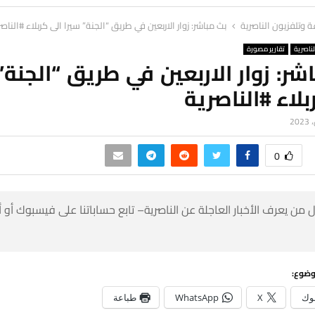
ة وتلفزيون الناصرية
بث مباشر: زوار الاربعين في طريق “الجنة” سيرا الى كربلاء #الناصر
لناصرية
تقارير مصورة
شر: زوار الاربعين في طريق “الجنة”
بلاء #الناصرية
0
 من يعرف الأخبار العاجلة عن الناصرية– تابع حساباتنا على فيسبوك أو
وضوع:
وك
X
WhatsApp
طباعة