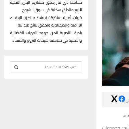
محافظ ذي قار يطلق مشاريع البنى التحتية
لأربع مناطق سكنية في سوق الشيوخ
قوات أمنية مشتركة تمشط مناطق البطحاء
الزراعية والصحراوية وتحقق نتائج ميدانية
بلدية الناصرية تثمن جهود الجهات القضائية
والأمنية في ملاحقة شبكات التزوير والفساد
S
e
S
a
r
E
c

h
A
f
R
يم
o
r
C
وقال مارك زوكربيرغ، الرئ