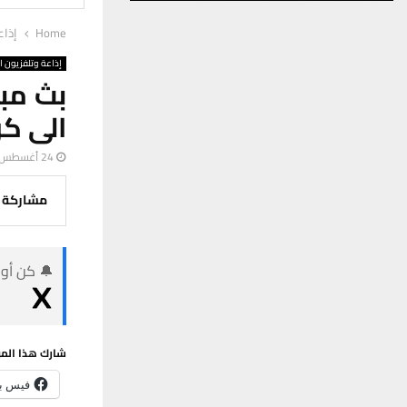
Home
إذاع
إذاعة وتلفزيون ا
بث مبا
الى كر
24 أغسطس، 2023
مشاركة
🔔 كن أول
شارك هذا الم
فيس ب