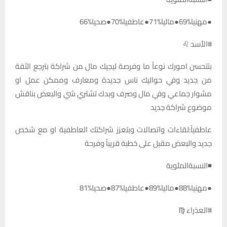
●مهنيا%69●ماليا%71●عاطفيا%70●صحيا%66
#الأسد ♌
بتتحسن امورك نوعاً ما وفرصة ليجيك مال من شراكة بترجع الثقة
من جديد وفي حواليك ناس جديدة ومعارف وممكن عمل او
مشوار جماعي وفي مال وصرف وبدك تشتري شي والبعض بناقش
موضوع شراكة جديد
عاطفياً:لقاءات واتصالات وبتعزز شراكتك العاطفية او مع شخص
جديد والبعض مقبل على خطبة قريباً وفرحة
◾النسبةالمئوية
●مهنيا%88●ماليا%89●عاطفيا%87●صحيا%81
#العذراء ♍