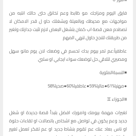
فايق اليوم ومزاجك مو ظابط وعم تخانق حتى حالك انتبه من
مواجهات مع محيطك وبالعيلة وبشغلك حاو ل قدر الامكان لا
تصطدم معن قصة اب كمان بتشغل البعض لازم تثبت جدارتك وتغير
من طريقتك لتنجح حاول تنهي المهم
عاطفياً:عم تمر بيوم بدك تحسم في وضعك لان يوم مانو سهل
ومصيري لتلاقي حل لوضعك سواء ايجابي او سلبي
◾النسبةالمئوية
●مهنيا%61●ماليا%59●عاطفيا%60●صحيا%58
#الجوزاء ♊
تغيرات مهمة بيومك وامورك افضل بتبدأ قصة جديدة او شغل
جديد وعم يكون في تواصل مع اشخاص باتصالات او لقاءات حلوة
او ناس بعاد عنك عم تقوم بنشاط جديد او عم تفكر تعمل تغيير