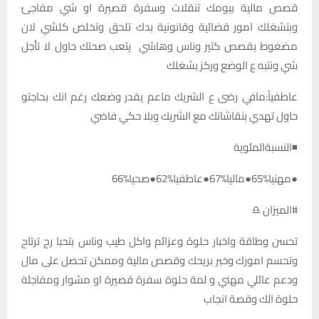
قصص مالية بيومك تنقلات وسفرة قصيرة او شي مفاجئ
وبتشغلك امور قضائية وقانونية بدك تلحق وتخلص كلشي لان
مضغوط بقصص كتير وناس وهاشي يتعب صحتك حاول لا تأجل
شي ونتبه ع الوضع وركز بشغلك
عاطفياً:مافي رضى ع الشريك ماعم يقدر وضعك رغم انك بحاجتو
حاول تهدي بنقاشاتك مع الشريك وبلا حكي فاضي
◾النسبةالمئوية
●مهنيا%65●ماليا%67●عاطفيا%62●صحيا%66
#الميزان ♎
تحسن وطاقة واخبار حلوة وعزائم واكل طيب وناس بتحبا رح ترتاح
وتحسم امورك وخبر بريحك وقصص مالية وممكن تحصل على مال
ودعم عائلي مهني و لمة حلوة سفرة قصيرة او مشوار ومفاجئة
حلوة الك وقصة انجاب