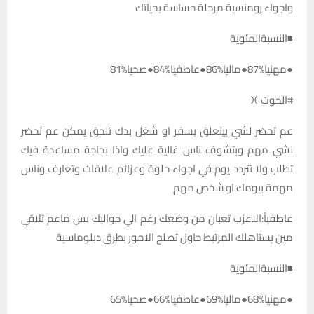
واجواء رومنسية مرحلة حساسة بحياتك
◾النسبةالمئوية
●مهنيا%87●ماليا%86●عاطفيا%84●صحيا%81
#الحوت ♓
عم تحضر لشي بيتعلق بسفر او شغل بدك تلحق يمكن عم تحضر
لشي مهم وبتشوف ناس غالية عليك واذا بحاجة مساعدة فيك
تطلب ولا تتردد يوم في اجواء حلوة وعزائم علاقات وتعارف وناس
مهمة بيومك او شخص مهم
عاطفياً:الاعزب تعبان من وضعك رغم الي حواليك بس ماعم تلاقي
مين يستاهلك المرتبط حاول تصلح الامور بطرق دبلوماسية
◾النسبةالمئوية
●مهنيا%68●ماليا%69●عاطفيا%66●صحيا%65