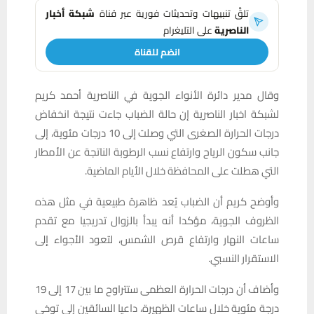
تلقَّ تنبيهات وتحديثات فورية عبر قناة
شبكة أخبار
الناصرية
على التليغرام
انضم للقناة
وقال مدير دائرة الأنواء الجوية في الناصرية أحمد كريم
لشبكة اخبار الناصرية إن حالة الضباب جاءت نتيجة انخفاض
درجات الحرارة الصغرى التي وصلت إلى 10 درجات مئوية، إلى
جانب سكون الرياح وارتفاع نسب الرطوبة الناتجة عن الأمطار
التي هطلت على المحافظة خلال الأيام الماضية.
وأوضح كريم أن الضباب يُعد ظاهرة طبيعية في مثل هذه
الظروف الجوية، مؤكدا أنه يبدأ بالزوال تدريجيا مع تقدم
ساعات النهار وارتفاع قرص الشمس، لتعود الأجواء إلى
الاستقرار النسبي.
وأضاف أن درجات الحرارة العظمى ستتراوح ما بين 17 إلى 19
درجة مئوية خلال ساعات الظهيرة، داعيا السائقين إلى توخي