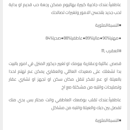
عاطفياً:عندك جاذبية كبيرة بهاليوم ممكن رجعة حب قديم او بداية
لحب جديد بتتحسن الامور وتغيرات لصالحك
◾النسبةالمئوية
●مهنيا%90●ماليا%89●عاطفيا%88●صحيا%84
#العقرب ♏
قصص عائلية وعقارية بيومك او تغيير ديكور المنزل في امور بالبيت
بدا تشغلك على صعيدك العائلي والعقاري يمكن عم تهتم لحدا
بالعيلة او عم تفكر تنقل مكان سكن او تجهز او تشتري عقار
وتصليحات وانتبه من مشكلة مع اخ
عاطفياً:عندك تقلب بوضعك العاطفي وانت محتار بس بدي منك
تفصل بين حبك والعيلة وانتبه من مشاكل
◾النسبةالمئوية