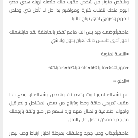
وبلاخص متوتر من شخص مقرب منك متعبك لهيك هدي معو
اليوم عندك تنقلات كتيرة ومواضيع بدا حل لا تأجل شي وخلص
المهم وضروري لحتى ترتاح عائلياً
عاطفياً:وضعك جيد بس انت ماعم تفكر بالعاطفة بقد مابتشغلك
امور أخرى حاسس حالك تعبان بدون ولا شي
◾النسبةالمئوية
●مهنيا%64●ماليا%66●عاطفيا%63●صحيا%60
#الدلو ♒
عم تشغلك امور البيت وتعديلات وقصص بشغلك او وضع حدا
مقرب تدريجي طاقة وحظ وبترتاح من بعض المشاكل والعراقيل
واجواء اجتماعية واتصال مهم ورح تسمع خبر حلو وثقة بترجعلك
من جديد ممكن تحصل على المال
عاطفياً:جذاب وحب جديد وعلاقتك بمرحلة اختبار ارتباط وحب بيكبر