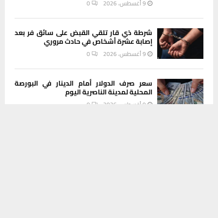
9 أغسطس، 2026
0
شرطة ذي قار تلقي القبض على سائق فر بعد
إصابة عشرة أشخاص في حادث مروري
9 أغسطس، 2026
0
سعر صرف الدولار أمام الدينار في البورصة
المحلية لمدينة الناصرية اليوم
9 أغسطس، 2026
0
يستخدم هذا الموقع ملفات تعريف الارتباط لتحسين تجربتك. سنفترض أنك
موافق على هذا، ولكن يمكنك إلغاء الاشتراك إذا كنت ترغب في ذلك.
موافق
قراءة المزيد
INSTAGRAM
This message appears for Admin Users only:
Please fill the Instagram Access Token. You can get Instagram
Access Token by go to
this page