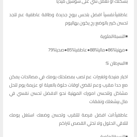
بشكلك او تعمل شي على سوشيل ميديا
عاطفياً:نفسياً افضل بتحس بروح جديدة وطاقة عاطفية عم تتجد
تحسن كبير بالوضع رح يكون بهاليوم
◾النسبةالمئوية
●مهنيا%86●ماليا%88●عاطفيا%85●صحيا%79
#السرطان ♋
اخبار منيحة وتغيرات عم تصب بمصلحتك يومك في مصالحات يمكن
مع حدا مقرب وعم تقضي اوقات حلوة بالعيلة او عزيمة يوم لتحل
مشاكل وتتحسن امورك المهنية نحو الافضل تحسن نفسي في
مال بيشغلك ونفقات
عاطفياً:انت افضل فرصة لتتقرب وتحسن وضعك استغل يومك
لتلاقي الحلول ولا تخلي القصص تتراكم
◾النسبةالمئوية