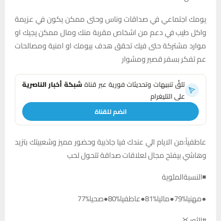
يومك اجتماعي في صداقات وناس وحتى ممكن يكون في عزيمة
واكل طيب في دعم من اشخاص مقربة منك ومال ممكن يجيك او
موارد مشتركة حتى فيك تحقق هدف بيومك او امنية ومصالحات
عم تفكر بسفر قصير ومشوار
تلقَّ تنبيهات وتحديثات فورية عبر قناة
شبكة أخبار الناصرية
على التليغرام
انضم للقناة
عاطفياً:من الايام الي عندك فيا جاذبية وحضور مميز وشعبيتك بتزيد
وهاشي بيفتح مجال لعلاقات صداقة تتحول لحب
◾النسبةالمئوية
●مهنيا%79●ماليا%81●عاطفيا%80●صحيا%77
#الثور ♉