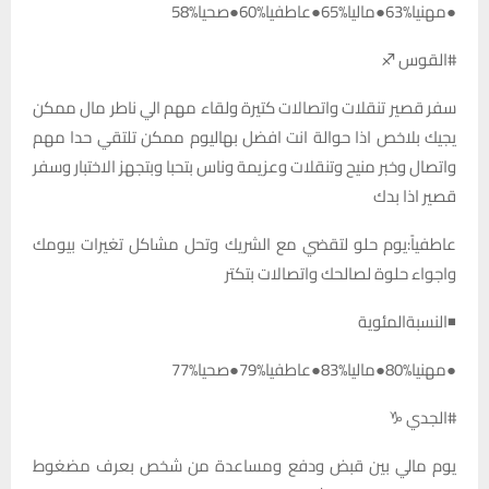
●مهنيا%63●ماليا%65●عاطفيا%60●صحيا%58
#القوس ♐
سفر قصير تنقلات واتصالات كتيرة ولقاء مهم الي ناطر مال ممكن
يجيك بلاخص اذا حوالة انت افضل بهاليوم ممكن تلتقي حدا مهم
واتصال وخبر منيح وتنقلات وعزيمة وناس بتحبا وبتجهز الاختبار وسفر
قصير اذا بدك
عاطفياً:يوم حلو لتقضي مع الشريك وتحل مشاكل تغيرات بيومك
واجواء حلوة لصالحك واتصالات بتكتر
◾النسبةالمئوية
●مهنيا%80●ماليا%83●عاطفيا%79●صحيا%77
#الجدي ♑
يوم مالي بين قبض ودفع ومساعدة من شخص بعرف مضغوط