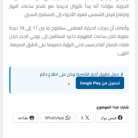
الجوية، مؤكدا أنه يبدأ بالزوال تدريجيا مع تقدم ساعات النهار
وارتفاع قرص الشمس، لتعود الأجواء إلى الاستقرار النسبي.
وأضاف أن درجات الحرارة العظمى ستتراوح ما بين 17 إلى 19 درجة
مئوية خلال ساعات الظهيرة، داعيا السائقين إلى توخي الحذر خلال
فترات الصباح الباكر بسبب تدني الرؤية، خصوصا على الطرق السريعة.
انتهى.
📱 حمل تطبيق أخبار الناصرية وكن على اطلاع دائم
×
تحميل من Google Play
شارك هذا الموضوع:
فيس بوك
X
WhatsApp
طباعة