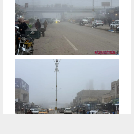
يستخدم هذا الموقع ملفات تعريف الارتباط لتحسين تجربتك. سنفترض أنك
موافق على هذا، ولكن يمكنك إلغاء الاشتراك إذا كنت ترغب في ذلك.