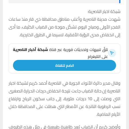
شبكة اخبار الناصرية:
شهدت مدينة الناصرية وأغلب مناطق محافظة ذي قار منذ ساعات
الفجر الأولى وصباح اليوم، تشكّل موجة من الضباب الكثيف، ما أدى
إلى انخفاض مدى الرؤية الأفقية، لاسيما في الطرق الخارجية.
تلقَّ تنبيهات وتحديثات فورية عبر قناة
شبكة أخبار الناصرية
على التليغرام
انضم للقناة
وقال مدير دائرة الأنواء الجوية في الناصرية أحمد كريم لشبكة اخبار
الناصرية إن حالة الضباب جاءت نتيجة انخفاض درجات الحرارة الصغرى
التي وصلت إلى 10 درجات مئوية، إلى جانب سكون الرياح وارتفاع
نسب الرطوبة الناتجة عن الأمطار التي هطلت على المحافظة خلال
الأيام الماضية.
وأوضح كريم أن الضباب يُعد ظاهرة طبيعية في مثل هذه الظروف