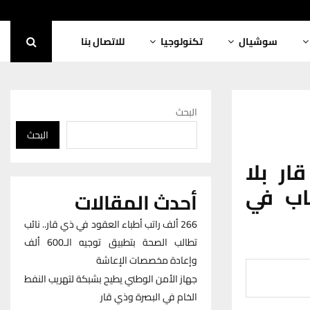
سوشيال
تكنولوجيا
للاتصال بنا
البحث
البحث
ار بلا
9 آلاف مصاب في
أحدث المقالات
266 ألف راتب أطباء العقود في ذي قار.. نائب
تطالب الصحة بتطبيق توجيه الـ600 ألف
وإعادة مخصصات الإعاشة
جهاز الأمن الوطني يطيح بشبكة لتهريب النفط
الخام في البصرة وذي قار