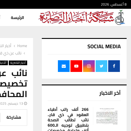
8 أغسطس، 2026
الرئيسة
أ
SOCIAL MEDIA
Home
أخبار الن
نائب عن ذي قار: مرك
أخبار الناصرية
ألأخبار
نائب عن
المحاف
آخر الاخبار
13 ديسمبر، 2025
266 ألف راتب أطباء
العقود في ذي قار..
مشاركة
نائب تطالب الصحة
بتطبيق توجيه الـ600
ألف وإعادة مخصصات