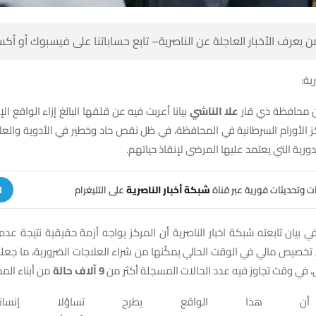
 كن أول من يعرف الأخبار العاجلة عن الناصرية– تابع حساباتنا على ف
شبك
 عن قلقها البالغ إزاء الواقع الإنساني والصحي
علا الناشي
أصدرت النائب عن
كز الأورام السرطانية في المحافظة، في ظل نقص حاد وخطير في الأدوية والع
بما فيها الجرع الدورية التي يعتمد عليها المرض
على التليغرام
شبكة أخبار الناصرية
تلقَّ تنبيهات وتحديثات فوري
ة
ي بيان تابعته شبكة اخبار الناصرية أن المركز يواجه أزمة حقيقية نتيجة عد
تخصيص مالي في الوقت الحالي يمكّنها من شراء العلاجات الضرورية، ما جعله 
اء المحافظة.
9 آلاف حالة
احتياجات المرضى، في وقت تجاوز فيه عدد الحالات 
 أن هذا الواقع يطرح تساؤلا إنساني