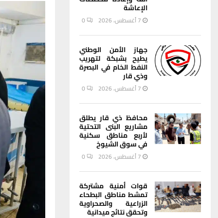
الإعاشة
7 أغسطس، 2026
0
جهاز الأمن الوطني
يطيح بشبكة لتهريب
النفط الخام في البصرة
وذي قار
7 أغسطس، 2026
0
محافظ ذي قار يطلق
مشاريع البنى التحتية
لأربع مناطق سكنية
في سوق الشيوخ
7 أغسطس، 2026
0
قوات أمنية مشتركة
تمشط مناطق البطحاء
الزراعية والصحراوية
وتحقق نتائج ميدانية