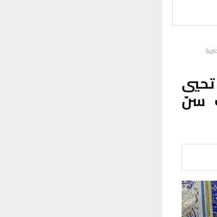
صرية
تحيي
 سنّ