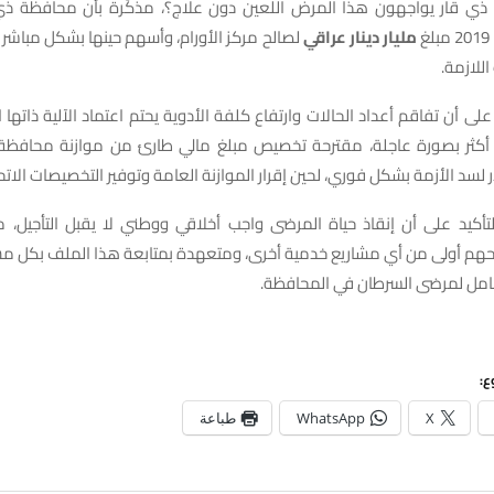
ذي
قار
يواجهون
هذا
المرض
اللعين
دون
علاج؟، مذكّرة بأن محافظة ذ
مليار دينار عراقي
لصالح مركز الأورام، وأسهم حينها بشكل مباشر ف
اللازمة.
ى أن تفاقم أعداد الحالات وارتفاع كلفة الأدوية يحتم اعتماد الآلية ذاتها ال
أكثر بصورة عاجلة، مقترحة تخصيص مبلغ مالي طارئ من موازنة محافظة
ر لسد الأزمة بشكل فوري، لحين إقرار الموازنة العامة وتوفير التخصيصات الاتحا
التأكيد على أن إنقاذ حياة المرضى واجب أخلاقي ووطني لا يقبل التأجيل، 
احهم أولى من أي مشاريع خدمية أخرى، ومتعهدة بمتابعة هذا الملف بكل مس
كامل لمرضى السرطان في المحافظة.
ع:
X
WhatsApp
طباعة