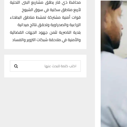
محافظ ذي قار يطلق مشاريع البنى التحتية
لأربع مناطق سكنية في سوق الشيوخ
قوات أمنية مشتركة تمشط مناطق البطحاء
الزراعية والصحراوية وتحقق نتائج ميدانية
بلدية الناصرية تثمن جهود الجهات القضائية
والأمنية في ملاحقة شبكات التزوير والفساد
S
e
S
a
r
E
c
h
A
f
R
o
r
C