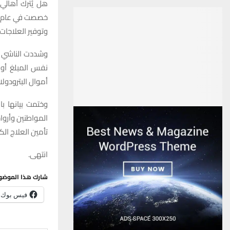
هل
يُترك
أهالي
خصصت في عام 2019 مبلغ
وتوفير العلاجات 
وشددت الناشي عل
نفس المبلغ أو 
أموال البترودولا
وختمت بيانها ب
المواطنين وأرو
تأمين العلاج ال
انتهى.
شارك هذا الموضو
فيس بوك