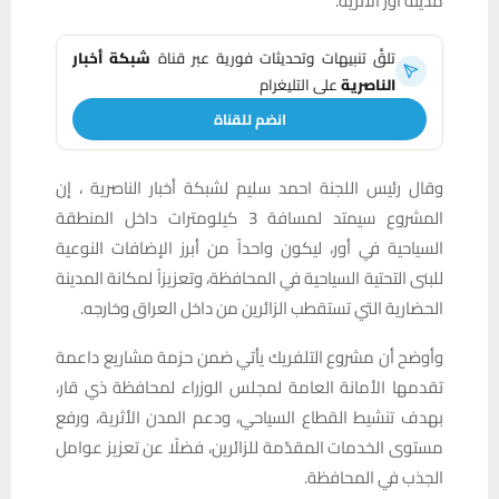
مدينة أور الأثرية.
تلقَّ تنبيهات وتحديثات فورية عبر قناة
شبكة أخبار
الناصرية
على التليغرام
انضم للقناة
وقال رئيس اللجنة احمد سليم لشبكة أخبار الناصرية ، إن
المشروع سيمتد لمسافة 3 كيلومترات داخل المنطقة
السياحية في أور، ليكون واحداً من أبرز الإضافات النوعية
للبنى التحتية السياحية في المحافظة، وتعزيزاً لمكانة المدينة
الحضارية التي تستقطب الزائرين من داخل العراق وخارجه.
وأوضح أن مشروع التلفريك يأتي ضمن حزمة مشاريع داعمة
تقدمها الأمانة العامة لمجلس الوزراء لمحافظة ذي قار،
بهدف تنشيط القطاع السياحي، ودعم المدن الأثرية، ورفع
مستوى الخدمات المقدّمة للزائرين، فضلًا عن تعزيز عوامل
الجذب في المحافظة.