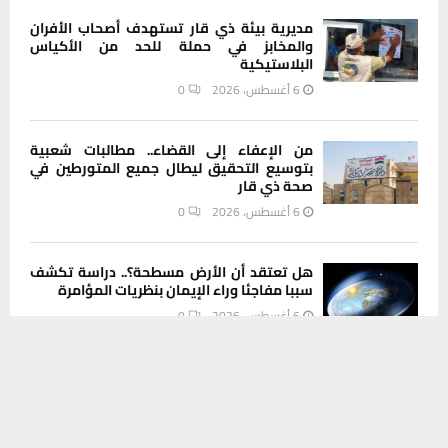
مديرية بيئة ذي قار تستهدف أصحاب الأفران
والمخابز في حملة للحد من الأكياس
البلاستيكية
6 أغسطس، 2026
0
من الإعفاء إلى القضاء.. مطالبات شعبية
بتوسيع التحقيق ليطال جميع المتورطين في
صحة ذي قار
6 أغسطس، 2026
0
هل تعتقد أن الأرض مسطحة؟.. دراسة تكشف
سببا مفاجئا وراء الإيمان بنظريات المؤامرة
6 أغسطس، 2026
0
يستخدم هذا الموقع ملفات تعريف الارتباط لتحسين تجربتك. سنفترض أنك
موافق على هذا، ولكن يمكنك إلغاء الاشتراك إذا كنت ترغب في ذلك.
موافق
قراءة المزيد
INSTAGRAM