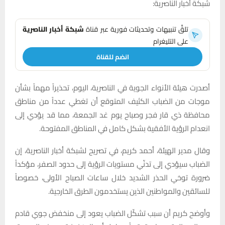
شبكة أخبار الناصرية:
تلقَّ تنبيهات وتحديثات فورية عبر قناة
شبكة أخبار الناصرية
على التليغرام
انضم للقناة
أصدرت هيئة الأنواء الجوية في الناصرية، اليوم، تحذيراً مهماً بشأن
موجات من الضباب الكثيف المتوقع أن تغطي عدداً من مناطق
محافظة ذي قار فجر وصباح يوم غد الجمعة، مما قد يؤدي إلى
انعدام الرؤية الأفقية بشكل كامل في المناطق المفتوحة.
وقال مدير الهيئة، أحمد كريم، في تصريح لشبكة أخبار الناصرية، إن
الضباب سيؤدي إلى تدنّي مستويات الرؤية إلى حدود الصفر، مؤكداً
ضرورة توخي الحذر الشديد خلال ساعات الصباح الأولى، خصوصاً
للسائقين والمواطنين الذين يستخدمون الطرق الخارجية.
وأوضح كريم أن سبب تشكّل الضباب يعود إلى منخفض جوي قادم