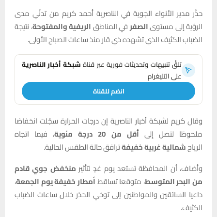
حذّر مدير الأنواء الجوية في الناصرية أحمد كريم من تدنّي مدى
الرؤية إلى مستوى
الصفر
في المناطق
الريفية والمفتوحة
، نتيجة
الضباب الكثيف الذي تشهده ذي قار منذ ساعات الصباح الأولى.
تلقَّ تنبيهات وتحديثات فورية عبر قناة
شبكة أخبار الناصرية
على التليغرام
انضم للقناة
وقال كريم لشبكة
أخبار
الناصرية إن درجات الحرارة سجّلت انخفاضا
ملحوظا لتصل إلى
أقل من 20 درجة مئوية
، فيما اتجاه
الرياح
شمالية غربية خفيفة
ترافق حالة الطقس الحالية.
وأضاف، أن المحافظة تستعد يوم غدٍ لتأثير
منخفض جوي قادم
من البحر المتوسط
، متوقعا تساقط
أمطار خفيفة يوم الجمعة
،
داعيا السائقين والمواطنين إلى توخي الحذر خلال ساعات الضباب
الكثيف.