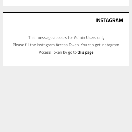
INSTAGRAM
This message appears for Admin Users only:
Please fill the Instagram Access Token. You can get Instagram
Access Token by go to
this page
يستخدم هذا الموقع ملفات تعريف الارتباط لتحسين تجربتك. سنفترض أنك
موافق على هذا، ولكن يمكنك إلغاء الاشتراك إذا كنت ترغب في ذلك.
موافق
قراءة المزيد