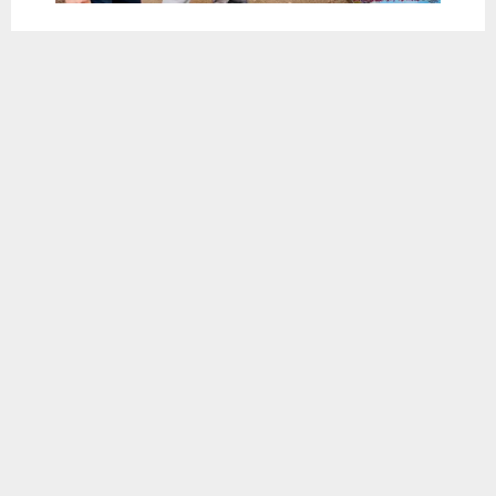
يستخدم هذا الموقع ملفات تعريف الارتباط لتحسين تجربتك. سنفترض أنك
📱 حمل تطبيق أخبار الناصرية وكن على اطلاع دائم
موافق على هذا، ولكن يمكنك إلغاء الاشتراك إذا كنت ترغب في ذلك.
×
تحميل من Google Play
موافق
قراءة المزيد
شارك هذا الموضوع:
فيس بوك
X
WhatsApp
طباعة
مشاركة
0