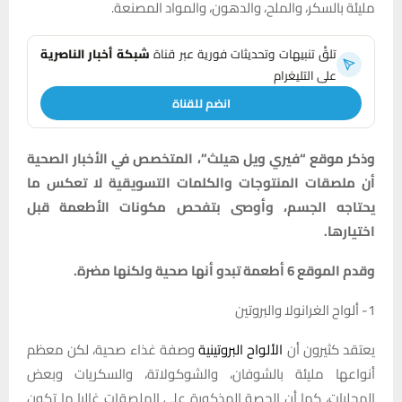
مليئة بالسكر، والملح، والدهون، والمواد المصنعة.
تلقَّ تنبيهات وتحديثات فورية عبر قناة
شبكة أخبار الناصرية
على التليغرام
انضم للقناة
وذكر موقع “فيري ويل هيلث”، المتخصص في الأخبار الصحية
أن ملصقات المنتوجات والكلمات التسويقية لا تعكس ما
يحتاجه الجسم، وأوصى بتفحص مكونات الأطعمة قبل
اختيارها.
وقدم الموقع 6 أطعمة تبدو أنها صحية ولكنها مضرة.
1- ألواح الغرانولا والبروتين
يعتقد كثيرون أن
الألواح البروتينية
وصفة غذاء صحية، لكن معظم
أنواعها مليئة بالشوفان، والشوكولاتة، والسكريات وبعض
المحليات، كما أن الحصة المذكورة على الملصقات غالبا ما تكون