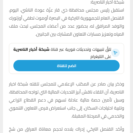
شبكة أخبار الناصرية:
استقبل رئيس مجلس محافظة ذي قار عزّة عودة الناشي، اليوم،
القنصل العام للجمهورية التركية في البصرة أوموت لطفي أوزتورك
والوفد المرافق له، بحضور عدد من أعضاء المجلس، لبحث ملف
المياه وتعزيز مسارات التعاون المشترك بين الجانبين.
تلقَّ تنبيهات وتحديثات فورية عبر قناة
شبكة أخبار الناصرية
على التليغرام
انضم للقناة
وذكر بيان صادر عن المكتب الإعلامي للمجلس تلقته شبكة اخبار
الناصرية، أن اللقاء ناقش أبرز التحديات المائية التي تواجه المحافظة،
وسبل تأمين حصة مائية عادلة تسهم في دعم القطاع الزراعي
وتلبية احتياجات السكان، إلى جانب استعراض فرص التعاون التنموي
والخدمي في المرحلة المقبلة.
وأكد القنصل التركي إدراك بلاده لحجم معاناة العراق من شحّ