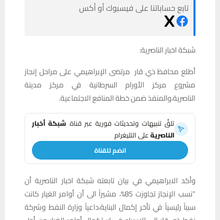
تابع حساباتنا على فيسبوك أو أكس
شبكة اخبار الناصرية:
أطلع محافظ ذي قار مرتضى الإبراهيمي على مراحل إنجاز
مشروع مركز الأورام السرطانية في مركز مدينة
الناصرية،والمنفذ ضمن خطة المنافع الاجتماعية.
تلقَّ تنبيهات وتحديثات فورية عبر قناة
شبكة أخبار
الناصرية
على التليغرام
انضم للقناة
وأكد الابراهيمي في بيان تابعته شبكة اخبار الناصرية أن
“نسب الإنجاز تجاوزت 85%، مشيراً الى أن أوامر الغيار كانت
سبباً رئيسياً في تأخر إكمال البناية،داعياً وزارة النفط وشركة