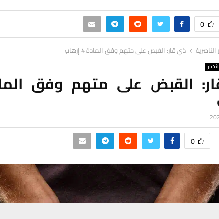
0
ر الناصرية
ذي قار: القبض على متهم وفق المادة 4 إرهاب
لأخبار
0
حسين تجربتك. سنفترض أنك موافق على هذا، ولكن يمكنك إلغاء الاشتراك إذا كنت