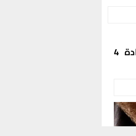
ذي قار: القبض على متهم وفق المادة 4
 ترغب في ذلك.
موافق
قراءة المزيد