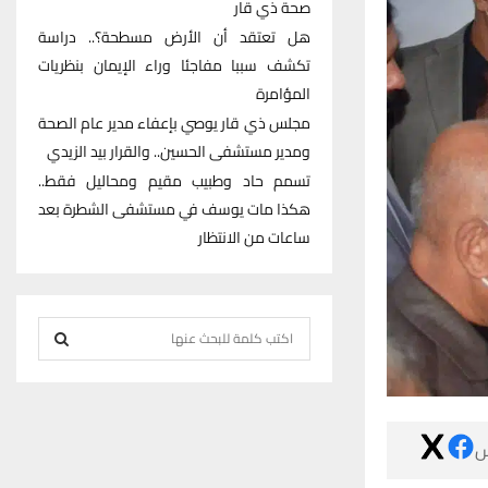
صحة ذي قار
هل تعتقد أن الأرض مسطحة؟.. دراسة
تكشف سببا مفاجئا وراء الإيمان بنظريات
المؤامرة
مجلس ذي قار يوصي بإعفاء مدير عام الصحة
ومدير مستشفى الحسين.. والقرار بيد الزيدي
تسمم حاد وطبيب مقيم ومحاليل فقط..
هكذا مات يوسف في مستشفى الشطرة بعد
ساعات من الانتظار
S
e
S
a
r
E
c

h
A