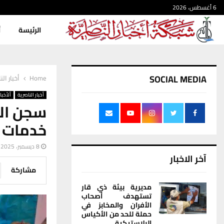
6 أغسطس، 2026
الرئيسة
أ
SOCIAL MEDIA
Home
أخبار الن
أخبار الناصرية
ألأخبار
سجن الن
خدمات ا
8 ديسمبر، 2025
آخر الاخبار
مشاركة
مديرية بيئة ذي قار
تستهدف أصحاب
الأفران والمخابز في
حملة للحد من الأكياس
البلاستيكية