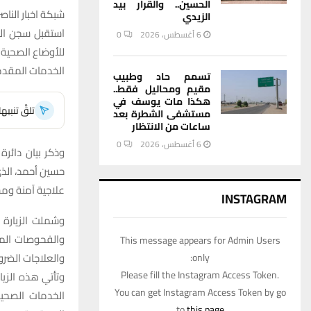
الحسين.. والقرار بيد
شبكة اخبار الناصر
الزيدي
استقبل سجن الن
6 أغسطس، 2026
0
للأوضاع الصحية 
الخدمات المقدمة
تسمم حاد وطبيب
مقيم ومحاليل فقط..
هكذا مات يوسف في
تلقَّ تنبي
مستشفى الشطرة بعد
ساعات من الانتظار
6 أغسطس، 2026
0
وذكر بيان دائرة
حسين أحمد، الذي
علاجية آمنة ومس
INSTAGRAM
وشملت الزيارة 
والفحوصات المخت
This message appears for Admin Users
والعلاجات الضرور
only:
Please fill the Instagram Access Token.
وتأتي هذه الزيا
You can get Instagram Access Token by go
الخدمات الصحية
to
this page