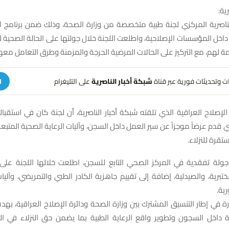
ية:
اصرية المركزي لجنة طبية متخصصة من وزارة الصحة، وذلك ضمن برنامج الم
داخل المؤسسات الإصلاحية، واطلعت اللجنة خلال جولتها على الحالة الصحية 
 لهم، مع التركيز على الحالات المرضية الحرجة والمزمنة وطرق التعامل معها
هات وتحديثات فورية عبر قناة
شبكة أخبار الناصرية
على التليغرام
ا
 الإصلاح العراقية الذي تلقته شبكة أخبار الناصرية، أن لجنة كان في استقبا
 قدم عرضاً موجزاً عن سير العمل داخل السجن، وآليات الرعاية الصحية المتبعة
تقرة للنزلاء.
جولة تفقدية في المركز الصحي التابع للسجن، اطلعت خلالها اللجنة على 
برية، والصيدلية، إضافة إلى تقييم جاهزية الكادر الطبي والتمريضي، وآليات
ية.
رة في إطار التنسيق المشترك بين وزارة الصحة ودائرة الإصلاح العراقية، 
 داخل السجون وتطوير واقع الرعاية الطبية بما يضمن حق النزلاء في الع