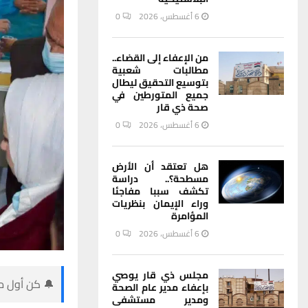
6 أغسطس، 2026
0
من الإعفاء إلى القضاء..
مطالبات شعبية
بتوسيع التحقيق ليطال
جميع المتورطين في
صحة ذي قار
6 أغسطس، 2026
0
هل تعتقد أن الأرض
مسطحة؟.. دراسة
تكشف سببا مفاجئا
وراء الإيمان بنظريات
المؤامرة
6 أغسطس، 2026
0
مجلس ذي قار يوصي
🔔 كن أول من
بإعفاء مدير عام الصحة
ومدير مستشفى