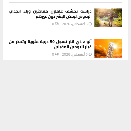
دراسة تكشف عاملين مفاجئين وراء انجذاب
البعوض لبعض البشر دون غيرهم
5 أغسطس، 2026
0
أنواء ذي قار تسجل 50 درجة مئوية وتحذر من
غبار لليومين المقبلين
5 أغسطس، 2026
0
يستخدم هذا الموقع ملفات تعريف الارتباط لتحسين تجربتك. سنفترض أنك
موافق على هذا، ولكن يمكنك إلغاء الاشتراك إذا كنت ترغب في ذلك.
INSTAGRAM
موافق
قراءة المزيد
This message appears for Admin Users only:
Please fill the Instagram Access Token. You can get Instagram
Access Token by go to
this page