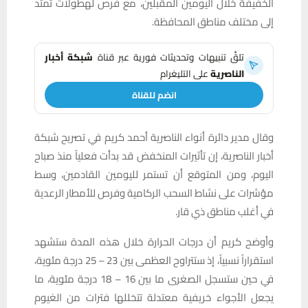
الخفيفة خلال اليومين المقبلين، مع فرص لهطولات تمتد
إلى مختلف مناطق المحافظة.
تلقَّ تنبيهات وتحديثات فورية عبر قناة
شبكة أخبار
الناصرية
على التليغرام
انضم للقناة
وقال مدير دائرة أنواء الناصرية أحمد كريم في تصريح شبكة
أخبار الناصرية، إن تأثيرات المنخفض قد بدأت فعلياً منذ صباح
اليوم، ومن المتوقع أن تستمر لليومين القادمين، وسط
مؤشرات على نشاط السحب الركامية وفرص للأمطار الرعدية
في أغلب مناطق ذي قار.
وأوضح كريم أن درجات الحرارة خلال هذه المدة ستشهد
استقراراً نسبياً، إذ ستتراوح العظمى بين 23 – 25 درجة مئوية،
في حين ستسجل الصغرى ما بين 16 – 18 درجة مئوية، ما
يجعل الأجواء خريفية معتدلة تتخللها فترات من الغيوم