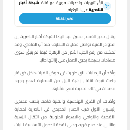
تلقَّ تنبيهات وتحديثات فورية عبر قناة
شبكة أخبار
الناصرية
على التليغرام
انضم للقناة
وقال مدير القسم حسين عبد الرضا لشبكة أخبار الناصرية، إن
الكوادر الفنية تواصل عمليات التنظيف منذ آب الماضي، وقد
تمكنت من رفع الجزء الأكبر من الزهرة فيما لم يتبقَّ سوى
مساحات بسيطة يجري العمل على إزالتها حاليا.
وأكد أن الإصابات التي ظهرت في حوض الفرات داخل ذي قار
جاءت نتيجة انتقال زهرة النيل من السماوة لعدم وجود
مصدات في تلك المدينة تمنع انتشارها.
وأضاف أن الفرق الهندسية والفنية قامت بنصب مصدين
رئيسيين الأول قرب الجسر الحديدي في الناصرية لحماية
الأقضية والنواحي والاهوار الجنوبية من انتقال الزهرة
والثاني عند جسر فهد، وهي نقطة الدخول الأساسية للنبات