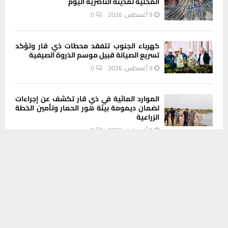
المحلية لمدينة الناصرية اليوم
9 أغسطس، 2026
0
كهرباء الجنوب تتفقد محطات ذي قار وتؤكد
تسريع الصيانة قبيل موسم الذروة الصيفية
9 أغسطس، 2026
0
الموارد المائية في ذي قار تكشف عن إجراءات
لضمان ديمومة بيئة هور الحمار وتأمين الخطة
الزراعية
9 أغسطس، 2026
0
يستخدم هذا الموقع ملفات تعريف الارتباط لتحسين تجربتك. سنفترض أنك
موافق على هذا، ولكن يمكنك إلغاء الاشتراك إذا كنت ترغب في ذلك.
موافق
قراءة المزيد
INSTAGRAM
This message appears for Admin Users only:
Please fill the Instagram Access Token. You can get Instagram
Access Token by go to
this page