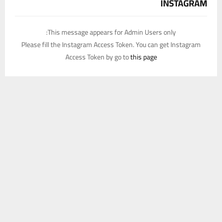
INSTAGRAM
This message appears for Admin Users only:
Please fill the Instagram Access Token. You can get Instagram
Access Token by go to
this page
يستخدم هذا الموقع ملفات تعريف الارتباط لتحسين تجربتك. سنفترض أنك
موافق على هذا، ولكن يمكنك إلغاء الاشتراك إذا كنت ترغب في ذلك.
موافق
قراءة المزيد