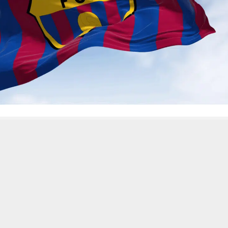
 من يعرف الأخبار العاجلة عن الناصرية– تابع حساباتنا على فيسبوك أو
حسين تجربتك. سنفترض أنك موافق على هذا، ولكن يمكنك إلغاء الاشتراك إذا كنت