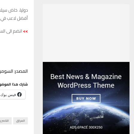
أفضل لاعب في ا
>>
انضم الى الس
المصدر: السومري
شارك هذا الموضو
فيس بوك
العراق
الناصري