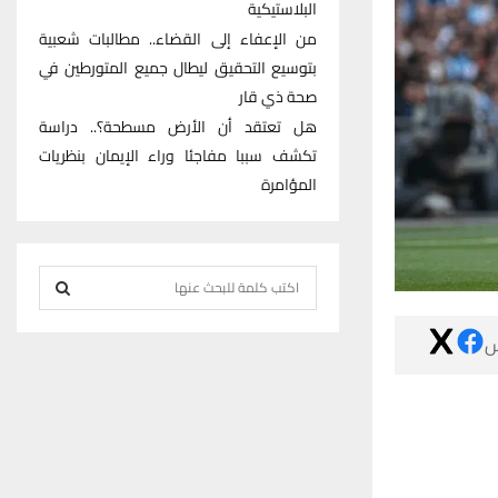
البلاستيكية
من الإعفاء إلى القضاء.. مطالبات شعبية
بتوسيع التحقيق ليطال جميع المتورطين في
صحة ذي قار
هل تعتقد أن الأرض مسطحة؟.. دراسة
تكشف سببا مفاجئا وراء الإيمان بنظريات
المؤامرة
S
e
S
a

r
E
c
h
A
f
R
o