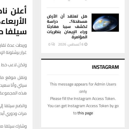
أعلن نا
هل تعتقد أن الأرض
الأربعاء
مسطحة؟.. دراسة
تكشف سببا مفاجئا
سيلفا حتى 
وراء الإيمان بنظريات
المؤامرة
6 أغسطس، 2026
0
وربطت عدة تقاري
غرار برشلونة ال
ولكن لاعب خط الوسط ا
INSTAGRAM
This message appears for Admin Users
سيتي وأنا سعيد 
only:
هذه المجموعة 
Please fill the Instagram Access Token.
You can get Instagram Access Token by go
to
this page
مرات ودوري أبطال
وشارك سيلفا مع الفريق في 308 مباريات في ج