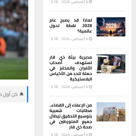
6 أغسطس، 2026
0
لماذا قد يصبح عام
2028 نقطة تحول
عالمية؟
6 أغسطس، 2026
0
مديرية بيئة ذي قار
تستهدف أصحاب
الأفران والمخابز في
حملة للحد من الأكياس
البلاستيكية
6 أغسطس، 2026
0
🔔 كن أول من
من الإعفاء إلى القضاء..
مطالبات شعبية
بتوسيع التحقيق ليطال
جميع المتورطين في
صحة ذي قار
6 أغسطس، 2026
0