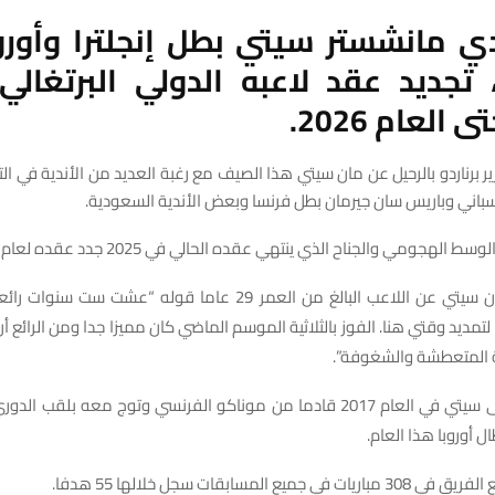
دي مانشستر سيتي بطل إنجلترا وأوروب
، تجديد عقد لاعبه الدولي البرتغالي 
العام 2026.
ر برناردو بالرحيل عن مان سيتي هذا الصيف مع رغبة العديد من الأندية في ا
إسباني وباريس سان جيرمان بطل فرنسا وبعض الأندية السعودية.
لهجومي والجناح الذي ينتهي عقده الحالي في 2025 جدد عقده لعام إضافي.
ونقل موقع مان سيتي عن اللاعب البالغ من العمر 29 عاما قوله “عشت
لتمديد وقتي هنا. الفوز بالثلاثية الموسم الماضي كان مميزا جدا ومن الرائع أ
المتعطشة والشغوفة”.
وانضم سيلفا إلى سيتي في العام 2017 قادما من موناكو الفرنسي وتوج معه بل
 أوروبا هذا العام.
ميع المسابقات سجل خلالها 55 هدفا.