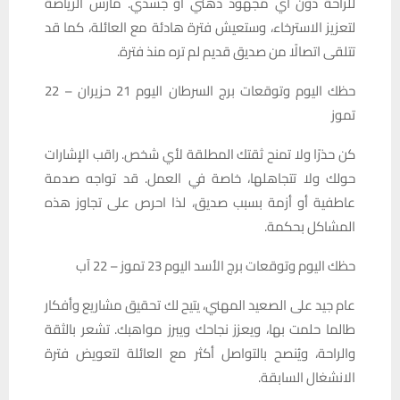
للراحة دون أي مجهود ذهني أو جسدي. مارس الرياضة
لتعزيز الاسترخاء، وستعيش فترة هادئة مع العائلة، كما قد
تتلقى اتصالًا من صديق قديم لم تره منذ فترة.
حظك اليوم وتوقعات برج السرطان اليوم 21 حزيران – 22
تموز
كن حذرًا ولا تمنح ثقتك المطلقة لأي شخص. راقب الإشارات
حولك ولا تتجاهلها، خاصة في العمل. قد تواجه صدمة
عاطفية أو أزمة بسبب صديق، لذا احرص على تجاوز هذه
المشاكل بحكمة.
حظك اليوم وتوقعات برج الأسد اليوم 23 تموز – 22 آب
عام جيد على الصعيد المهني، يتيح لك تحقيق مشاريع وأفكار
طالما حلمت بها، ويعزز نجاحك ويبرز مواهبك. تشعر بالثقة
والراحة، ويُنصح بالتواصل أكثر مع العائلة لتعويض فترة
الانشغال السابقة.