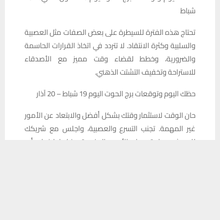
شباط
تحتاج هذه الفترة للسيطرة على بعض الصفات مثل العصبية
والسلبية وكثرة الانتقاد. لا تتردد في اتخاذ القرارات الحاسمة
والضرورية، وخطط لقضاء وقت مميز مع الأصدقاء
للاستراحة وتخفيف التشتت الذهني.
حظك اليوم وتوقعات برج الحوت اليوم 19 شباط – 20 آذار
حان الوقت لاستثمار وقتك بشكل أفضل والابتعاد عن الأمور
غير المهمة. تجنب التسرع والعصبية، واجلس مع شريكك
للحديث بصراحة حول الأمور المزعجة بينكما لإنهاء أي
يستخدم هذا الموقع ملفات تعريف الارتباط لتحسين تجربتك. سنفترض أنك
خلافات. انتبه لمصاريفك خلال هذه الفترة.
موافق على هذا، ولكن يمكنك إلغاء الاشتراك إذا كنت ترغب في ذلك.
موافق
قراءة المزيد
المصدر: الابراج
📱 حمل تطبيق أخبار الناصرية وكن على اطلاع دائم