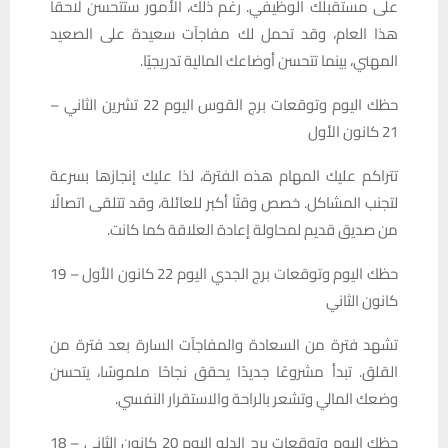
على مستقبلك الوظيفي. رغم ذلك، الأمور ستتحسن لاحقًا
هذا العام، وقد تحمل لك مفاجآت سعيدة على الصعيد
المهني، بينما تتحسن أوضاعك المالية تدريجيًا.
حظك اليوم وتوقعات برج القوس اليوم 22 تشرين الثاني –
21 كانون الأول
تتراكم عليك المهام هذه الفترة، لذا عليك إنجازها بسرعة
لتجنب المشاكل. خصص وقتًا أكبر للعائلة، وقد تتلقى اتصالًا
من صديق قديم لمحاولة إعادة العلاقة كما كانت.
حظك اليوم وتوقعات برج الجدي اليوم 22 كانون الأول – 19
كانون الثاني
تشهد فترة من السعادة والمفاجآت السارة بعد فترة من
القلق. تبدأ مشروعًا جديدًا يحقق نجاحًا ملموسًا، يتحسن
وضعك المالي وتشعر بالراحة والاستقرار النفسي.
حظك اليوم وتوقعات برج الدلو اليوم 20 كانون الثاني – 18