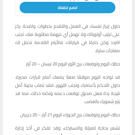
انضم للقناة
حاول إبراز نفسك في العمل والتقدم بخطوات واضحة. ركز
على ترتيب أولوياتك ولا تهمل أي مهمة مطلوبة منك. تجنب
التردد وكن حازمًا في قراراتك، فالأيام القادمة تحمل لك
مفاجآت سارة.
حظك اليوم وتوقعات برج الثور اليوم 20 نيسان – 20 أيار
قد تواجه اليوم موقفًا صعبًا يضعك أمام قرارات محيرة.
حاول التحكم بأعصابك وتجنب التهور، فقد تصاب بخيبة أمل
نتيجة ردة فعل صديق توقعت دعمه ولكنه خذلك، مما قد
يثير شعورك بالغضب.
حظك اليوم وتوقعات برج الجوزاء اليوم 21 أيار – 20 حزيران
تشعر بحاجة للعزلة والاسترخاء، وقد تفكر في أخذ إجازة