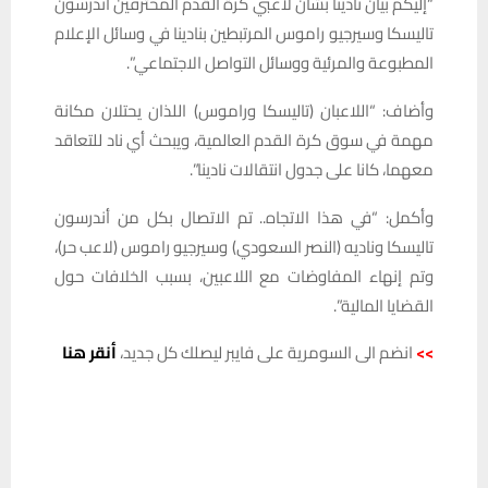
“إليكم بيان نادينا بشأن لاعبي كرة القدم المحترفين أندرسون
تاليسكا وسيرجيو راموس المرتبطين بنادينا في وسائل الإعلام
المطبوعة والمرئية ووسائل التواصل الاجتماعي”.
وأضاف: “اللاعبان (تاليسكا وراموس) اللذان يحتلان مكانة
مهمة في سوق كرة القدم العالمية، ويبحث أي ناد للتعاقد
معهما، كانا على جدول انتقالات نادينا”.
وأكمل: “في هذا الاتجاه.. تم الاتصال بكل من أندرسون
تاليسكا وناديه (النصر السعودي) وسيرجيو راموس (لاعب حر)،
وتم إنهاء المفاوضات مع اللاعبين، بسبب الخلافات حول
القضايا المالية”.
>>
انضم الى السومرية على فايبر ليصلك كل جديد،
أنقر هنا