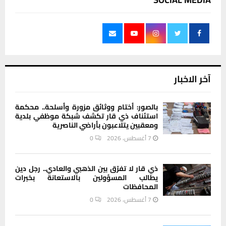
آخر الاخبار
بالصور: أختام ووثائق مزورة وأسلحة.. محكمة
استئناف ذي قار تكشف شبكة موظفي بلدية
ومعقبين يتلاعبون بأراضي الناصرية
7 أغسطس، 2026
0
ذي قار لا تفرّق بين الذهبي والعادي.. رجل دين
يطالب المسؤولين بالاستعانة بخبرات
المحافظات
7 أغسطس، 2026
0