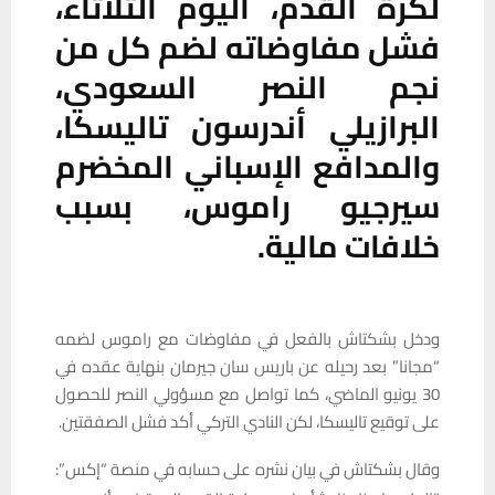
لكرة القدم، اليوم الثلاثاء،
فشل مفاوضاته لضم كل من
نجم النصر السعودي،
البرازيلي أندرسون تاليسكا،
والمدافع الإسباني المخضرم
سيرجيو راموس، بسبب
خلافات مالية.
ودخل بشكتاش بالفعل في مفاوضات مع راموس لضمه
“مجانا” بعد رحيله عن باريس سان جيرمان بنهاية عقده في
30 يونيو الماضي، كما تواصل مع مسؤولي النصر للحصول
على توقيع تاليسكا، لكن النادي التركي أكد فشل الصفقتين.
وقال بشكتاش في بيان نشره على حسابه في منصة “إكس”: