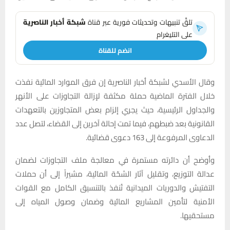
تلقَّ تنبيهات وتحديثات فورية عبر قناة
شبكة أخبار الناصرية
على التليغرام
انضم للقناة
وقال الأسدي لشبكة أخبار الناصرية إن فرق الموارد المائية نفذت
خلال الفترة الماضية حملة مكثفة لإزالة التجاوزات على الأنهر
والجداول الرئيسية، حيث يجري إلزام بعض المتجاوزين بالتعهدات
القانونية بعد ضبطهم، فيما تمت إحالة آخرين إلى القضاء، لتصل عدد
الدعاوى المرفوعة إلى 163 دعوى قضائية.
وأوضح أن دائرته مستمرة في معالجة ملف التجاوزات لضمان
عدالة التوزيع، وتقليل آثار الشحّة المائية، مشيراً إلى أن حملات
التفتيش والدوريات الميدانية تُنفذ بالتنسيق الكامل مع القوات
الأمنية لتأمين المشاريع المائية وضمان وصول المياه إلى
مستحقيها.