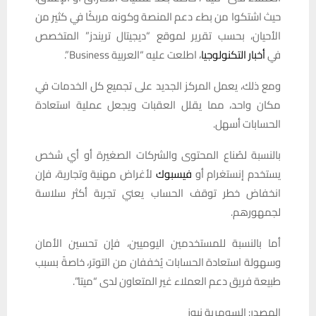
حيث اشتكوا من بطء دعم المنصة وكونه مربكًا في كثير من
الأحيان، بحسب تقرير لموقع “ديجيتال تريندز” المتخصص
في
أخبار التكنولوجيا
، اطلعت عليه “العربية Business”.
ومع ذلك، يعمل المركز الجديد على تجميع كل الخدمات في
مكان واحد، مما يقلل العقبات ويجعل عملية استعادة
الحسابات أسهل.
بالنسبة لصُناع المحتوى والشركات الصغيرة أو أي شخص
يستخدم إنستغرام أو
فيسبوك
لأغراض مهنية وتجارية، فإن
انخفاض خطر توقف الحساب يعني تجربة أكثر سلاسة
لجمهورهم.
أما بالنسبة للمستخدمين اليوميين، فإن تحسين الأمان
وسهولة استعادة الحسابات يُخففان من التوتر، خاصةً بسبب
طبيعة فريق دعم العملاء غير المتعاون لدى “ميتا”.
المصدر: السومرية نيوز