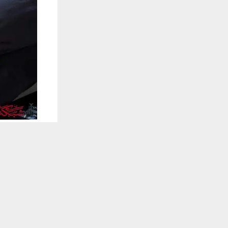
يستخدم هذا الموقع ملفات تعريف الارتباط لت
🔔 كن أول
شبكة أخبار ال
نفّذ جهاز ا