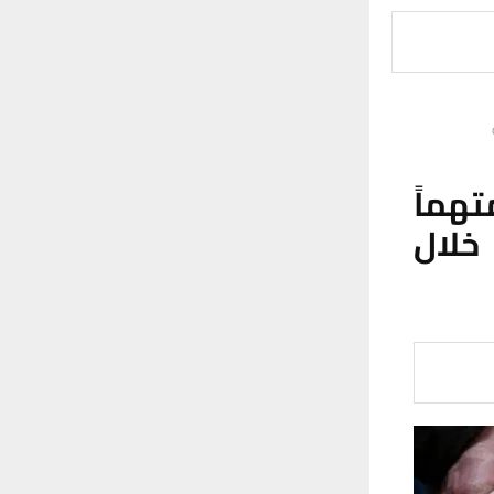
ن الوطني يطيح بـ 18 متهماً
 خلال