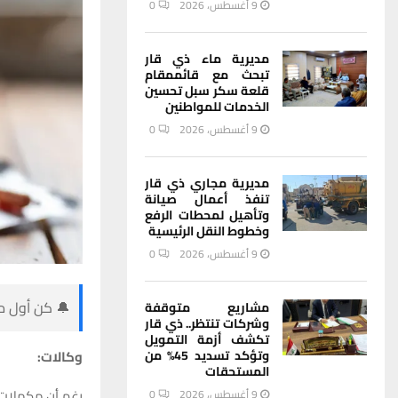
9 أغسطس، 2026
0
مديرية ماء ذي قار
تبحث مع قائممقام
قلعة سكر سبل تحسين
الخدمات للمواطنين
9 أغسطس، 2026
0
مديرية مجاري ذي قار
تنفذ أعمال صيانة
وتأهيل لمحطات الرفع
وخطوط النقل الرئيسية
9 أغسطس، 2026
0
🔔 كن أول من
مشاريع متوقفة
وشركات تنتظر.. ذي قار
تكشف أزمة التمويل
وكالات:
وتؤكد تسديد 45% من
المستحقات
رغم أن مكملات 
9 أغسطس، 2026
0