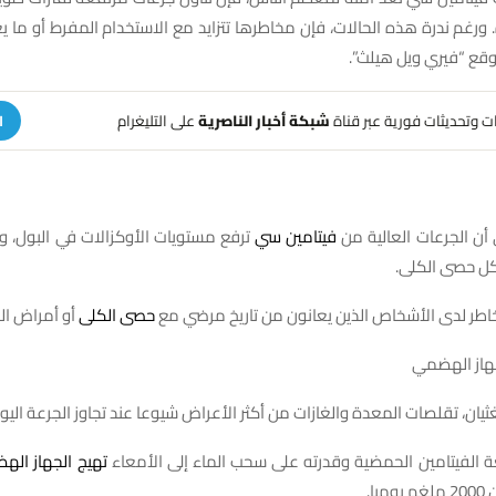
رة. ورغم ندرة هذه الحالات، فإن مخاطرها تتزايد مع الاستخدام المفرط أو ما ي
وقع “فيري ويل هيلث”.
هات وتحديثات فورية عبر قناة
شبكة أخبار الناصرية
على التليغرام
ا
 أن الجرعات العالية من
فيتامين سي
ترفع مستويات الأوكزالات في البول، و
كل حصى الكلى.
خاطر لدى الأشخاص الذين يعانون من تاريخ مرضي مع
حصى الكلى
أو أمراض الك
ثيان، تقلصات المعدة والغازات من أكثر الأعراض شيوعا عند تجاوز الجرعة اليو
 الفيتامين الحمضية وقدرته على سحب الماء إلى الأمعاء
تهيج الجهاز ال
يا.