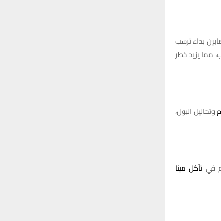
ابين بداء ترسب
، مما يزيد خطر
م
وتحاليل البول،
هم في
تآكل مينا