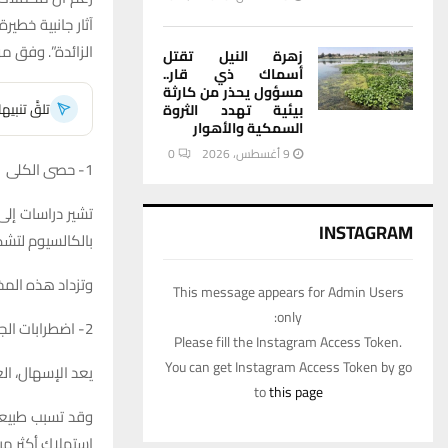
آثار جانبية خطي
الزائدة”. وفق م
زهرة النيل تقتل
أسماك ذي قار..
مسؤول يحذر من كارثة
تلقَّ تنبي
بيئية تهدد الثروة
السمكية والأهوار
9 أغسطس، 2026
0
1- حصى الكلى
تشير دراسات إلى
INSTAGRAM
بالكالسيوم لتش
وتزداد هذه الم
This message appears for Admin Users
only:
2- اضطرابات الجهاز الهضمي
Please fill the Instagram Access Token.
You can get Instagram Access Token by go
يعد الإسهال، الغ
to
this page
وقد تسبب طبيعة
استهلاك أكثر من 2000 ملغم يوم