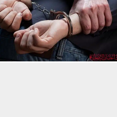
حسين تجربتك. سنفترض أنك موافق على هذا، ولكن يمكنك إلغاء الاشتراك إذا كنت
 من يعرف الأخبار العاجلة عن الناصرية– تابع حساباتنا على فيسبوك أو
ناصرية:
لأمن الوطني في ذي قار حملة أمنية واسعة خلال شهر تشرين الثاني الماضي
الإطاحة بـ18 متهماً بالابتزاز الإلكتروني، إضافة إلى متهمين آخرين بممارسة السحر وال