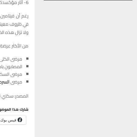
6- آثار مؤكسدة محتملة
رغم أن فيتامين
في ظروف معينة، 
ولا تزال هذه الظ
من الأكثر عرضة 
مرضى الكلى
المصابون باض
مرضى السكري 
مرضى
السرط
المصدر: سكاي ني
شارك هذا الموضو
فيس بوك