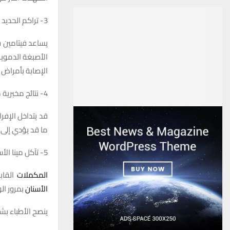
3- تراكم الحديد (داء ترسب الأصبغة الدموية)
يساعد فيتامين س
الأصبغة الدموية
الإصابة بأمراض 
4- نتائج مخبرية مضللة
قد يتداخل الإف
ما قد يؤدي إلى 
5- تآكل مينا الأسنان
المكملات
القاب
الأسنان
بمرور ال
ينصح الأطباء ب