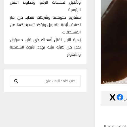
وتأهيل لمحطات الرفع وخطوط النقل
الرئيسية
مشاريع متوقفة وشركات تنتظر.. ذي قار
تكشف أزمة التمويل وتؤكد تسديد 45% من
المستحقات
زهرة النيل تقتل أسماك ذي قار.. مسؤول
يحذر من كارثة بيئية تهدد الثروة السمكية
والأهوار
S
e
S
a

r
E
c
h
A
f
رغم أن مكملات
R