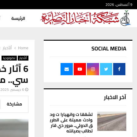
9 أغسطس، 2026
الرئيسة
أ
SOCIAL MEDIA
Home
ألأخبار
ألأخبار
تكنولوجيا
6 آثار
سي.. م
6 ديسمبر، 2025
آخر الاخبار
مشاركة
تشققات وانهيارات وح
وادث مميتة على الطري
ق الدولي.. مرور ذي قار
تطالب بصيانته