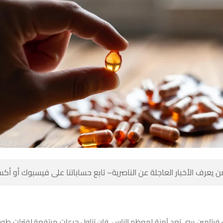
 كن أول من يعرف الأخبار العاجلة عن الناصرية– تابع حساباتنا على ف
 فيتامين سي تعد آمنة لمعظم الناس، فإن تناول جرعات مرتفعة لفترات طوي