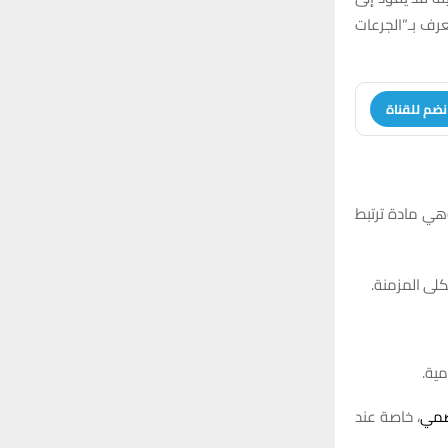
o
عرف بـ”الجرعات
r
C
:
H
نضم للقناة
هي مادة ترتبط
لى المزمنة.
مية.
هضمي
، خاصة عند