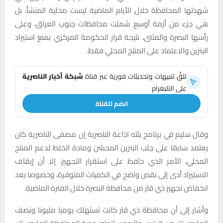
شهدتها المحافظة خلال الأيام الماضية ليست محلية المنشأ، بل
هي جزء من أزمة أوسع شملت محافظات جنوب العراق، وعلى
رأسها البصرة والمثنى، نتيجة قرار الحكومة المركزي بمنع استيراد
البنزين والاعتماد على المنتج المحلي فقط.
تلقَّ تنبيهات وتحديثات فورية عبر قناة
شبكة أخبار الناصرية
على التليغرام
انضم للقناة
وقال سليم في برنامج بثته اذاعة الناصرية إن مصفى الناصرية كان
يعتمد سابقا على جلب البنزين المحسّن ومادة الخلط لدعم المنتج
المحلي، الأمر الذي حافظ على استقرار التجهيز، إلا أن إيقاف
الاستيراد أدى إلى نقص واضح في الكميات المتوفرة، وخصوصا بعد
انخفاض تجهيز ذي قار من محافظة البصرة خلال الفترة الماضية.
وأشار إلى أن محافظة ذي قار كانت تستهلك يوميا مليونا ونصف