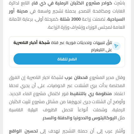
باشرت
كوادر مشروع الكثبان الرملية في ذي قار
، التابع لدائرة
الغابات ومكافحة التصحر، بحملة تشجير واسعة في
مدينة أور
السياحية
، تضمنت زراعة
2000 شتلة
كمرحلة أولى، برعاية الأمانة
العامة لمجلس الوزراء وإشراف وزارة الزراعة.
تلقَّ تنبيهات وتحديثات فورية عبر قناة
شبكة أخبار الناصرية
على التليغرام
انضم للقناة
وقال مدير المشروع
قحطان عرب
لشبكة اخبار الناصرية إن الفرق
المختصة بدأت بريّ الشتلات عبر الحوضيات، على أن يجري لاحقا
اعتماد
منظومة ري بالتنقيط
فور اكتمال مشروع الماء الجديد.
وأوضح أن الشتلات جرى تجهيزها من مشاتل مشروع تثبيت الكثبان
الرملية، وشملت أنواعاً تتحمل الظروف البيئية القاسية
مثل
اليوكالبتوس والددونيا والدفلة والسدر
.
وأشار عرب إلى أن حملة التشجير تهدف إلى
تحسين الواقع