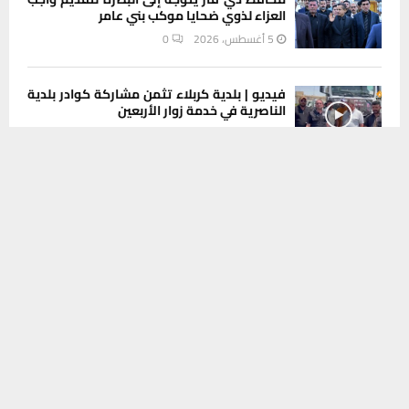
العزاء لذوي ضحايا موكب بني عامر
5 أغسطس، 2026
0
فيديو | بلدية كربلاء تثمن مشاركة كوادر بلدية
الناصرية في خدمة زوار الأربعين
5 أغسطس، 2026
0
يستخدم هذا الموقع ملفات تعريف الارتباط لتحسين تجربتك. سنفترض أنك
موافق على هذا، ولكن يمكنك إلغاء الاشتراك إذا كنت ترغب في ذلك.
مدير بلدية كربلاء يشيد بإسهام بلدية الناصرية
موافق
قراءة المزيد
في الجهد الخدمي لزيارة الأربعين
5 أغسطس، 2026
0
دراسة تكشف عاملين مفاجئين وراء انجذاب
البعوض لبعض البشر دون غيرهم
5 أغسطس، 2026
0
أنواء ذي قار تسجل 50 درجة مئوية وتحذر من
غبار لليومين المقبلين