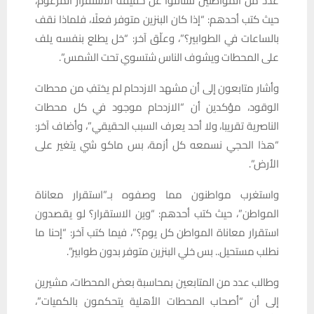
عدد من المواطنين تسائلوا عن حقيقة الاستقرار المزعوم،
حيث كتب أحدهم: “إذا كان البنزين متوفر فعلًا، فلماذا نقف
بالساعات في الطوابير؟”، وعلّق آخر: “خل يطلع بنفسه يلف
على المحطات ويشوف الناس شتسوي تحت الشمس”.
وأشار متابعون إلى أن مشهد الازدحام لم يختفِ من محطات
الوقود، مؤكدين أن “الازدحام موجود في كل محطات
الناصرية تقريبا، ولا أحد يعرف السبب الحقيقي”، وأضاف آخر:
“هذا الحجي نسمعه كل أزمة، بس ماكو شي يتغير على
الأرض”.
واستغرب مواطنون مما وصفوه بـ”استقرار معاناة
المواطن”، حيث كتب أحدهم: “وين الاستقرار؟ لو يقصدون
استقرار معاناة المواطن كل يوم؟”، فيما كتب آخر: “إحنا ما
نطلب مستحيل.. بس خلي البنزين متوفر بدون طوابير”.
وطالب عدد من المتابعين بمحاسبة بعض المحطات، مشيرين
إلى أن “أصحاب المحطات الأهلية يتحكمون بالكميات”،