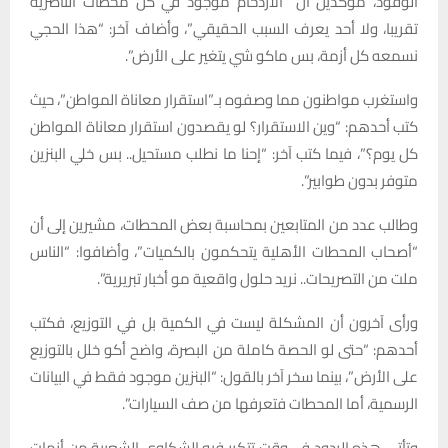
الوقود، مؤكدين أن “الازدحام موجود في كل محطات الناصرية
تقريبا، ولا أحد يعرف السبب الحقيقي”، وأضاف آخر: “هذا الحجي
نسمعه كل أزمة، بس ماكو شي يتغير على الأرض”.
واستغرب مواطنون مما وصفوه بـ”استقرار معاناة المواطن”، حيث
كتب أحدهم: “وين الاستقرار؟ لو يقصدون استقرار معاناة المواطن
كل يوم؟”، فيما كتب آخر: “إحنا ما نطلب مستحيل.. بس خلي البنزين
متوفر بدون طوابير”.
وطالب عدد من المتابعين بمحاسبة بعض المحطات، مشيرين إلى أن
“أصحاب المحطات الأهلية يتحكمون بالكميات”، وأضافوا: “الناس
ملت من التصريحات.. نريد حلول واقعية مو أخبار تبريرية”.
ورأى آخرون أن المشكلة ليست في الكمية بل في التوزيع، فكتب
أحدهم: “حتى لو الحصة كاملة من البصرة، واضح أكو خلل بالتوزيع
على الأرض”، بينما سخر آخر بالقول: “البنزين موجود فقط في البيانات
الرسمية، أما المحطات فتعرفها من صف السيارات”.
وتأتي هذه الردود في وقت تتكرر فيه الشكاوى الشعبية من أزمات