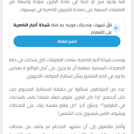
فيه وجود شح أو أزمة في مادة البنزين، موجة واسعة من
التعليقات السلبية على صفحة تلفزيون الناصرية في فيسبوك.
تلقَّ تنبيهات وتحديثات فورية عبر قناة
شبكة أخبار الناصرية
على التليغرام
انضم للقناة
ورصدت شبكة أخبار الناصرية عشرات التعليقات التي شككت في دقة
التصريحات الرسمية، معتبرة أن ما يجري على أرض الواقع لا يعكس
ما ورد في الخبر المنشور بشأن استقرار الموقف التجهيزي.
عدد من المواطنين تسائلوا عن حقيقة الاستقرار المزعوم، حيث
كتب أحدهم: “إذا كان البنزين متوفر فعلًا، فلماذا نقف بالساعات
في الطوابير؟”، وعلّق آخر: “خل يطلع بنفسه يلف على المحطات
ويشوف الناس شتسوي تحت الشمس”.
وأشار متابعون إلى أن مشهد الازدحام لم يختفِ من محطات