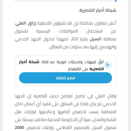
شبكة أخبار الناصرية
:
أعلن معاون محافظ ذي قار لشؤون التخطيط
رزاق العلي
،
عن استحصال الموافقات الرسمية لشمول
منطقة
السبل
بقرار
320
، تمهيدًا لدخول الجهد الخدمي
والهندسي إليها بعد سنوات من التعطّل.
تلقَّ تنبيهات وتحديثات فورية عبر قناة
شبكة أخبار
الناصرية
على التليغرام
انضم للقناة
وقال العلي في تصريح لبرنامج حديث
الناصرية إن الجهد
الخدمي لم يكن قادرًا في السابق على تنفيذ أي أعمال داخل
المنطقة بسبب تخصيص أراضيها وعائديتها لوزارات مثل
النفط والعدل، مبينا أن الحكومة المحلية صادقت رسميًا على
شمول السبل بالتصميم القطاعي وإلغاء تخصيص
2000