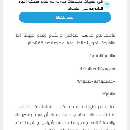
تلقَّ تنبيهات وتحديثات فورية عبر قناة
شبكة أخبار
الناصرية
على التليغرام
انضم للقناة
عاطفيآ:يوم مناسب للتواصل والكلام وتبدو مهتمّاً اكثر
والظروف تكون لصالحك وهناك فرصة صداقة تتطوّر
◾النسبةالمئوية
●مهنيا%85●ماليا%87
●عاطفيا%83●صحيا%78
#الثور♉️
لديك يوم روتينيّ لا جديد فيه يكون اهتمامك متجه للنواحي
الماديّة و هناك مكاسب مالية وعليك أن تنتبه بمصروفك
والنفقات الإضافيّة جيدة للمكاسب بأنواعها وبناحية الصحّة