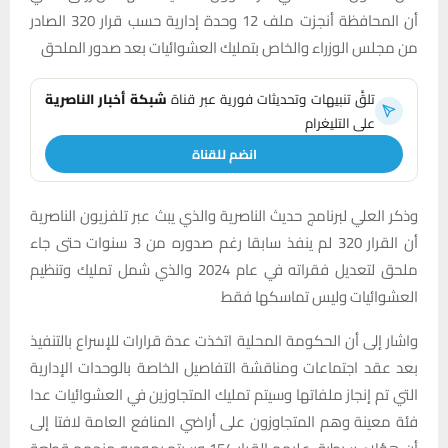
أن المحافظة أنجزت ملف 12 وحدة إدارية حسب قرار 320 الصادر
من مجلس الوزراء والخاص بتمليك العشوائيات بعد صدور الملحق
تلقَّ تنبيهات وتحديثات فورية عبر قناة
شبكة أخبار الناصرية
على التليغرام
انضم للقناة
وذكر العلي لبرنامج حديث الناصرية والذي يبث عبر تلفزيون الناصرية
أن القرار 320 لم ينفذ سابقا رغم صدوره من 3 سنوات حتى جاء
ملحق لتعديل فقراته في عام 2024 والذي شمل تمليك وتنظيم
العشوائيات وليس تماسكها فقط
واشار إلى أن الحكومة المحلية اتخذت عدة قرارات للإسراع بالتنفيذ
بعد عقد اجتماعات ومناقشة التفاصيل الخاصة بالوحدات الإدارية
التي تم إنجاز ملفاتها وسيتم تمليك المتجاوزين في العشوائيات عدا
فئة معينة وهم المتجاوزون على أراضي المنافع العامة لافتا إلى