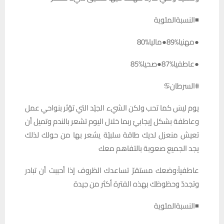
◾النسبةالمئوية
●مهنيا%89●ماليا%80
●عاطفيا%87●صحيا%85
#السرطان♋️
يوم ليسَ كما تحب ولكن الشيء الجيّد التي تؤثر بنواحي عمل
وعاطفة بشكل إيجابيّ ربما خلال اليوم تشعر بالندم وتميل أن
تعيش منعزل لديك طاقة سلبيّة يشعر بها من حولك لذلك
يجد الجميع صعوبة بالتفاهم معك
عاطفيآ:وضعك مستقرّ تساعدك الظروف إذا أحببت أن تبادر
وتجددّ وحظوظك بهذه الفترة أكثر من جيدة
◾النسبةالمئوية