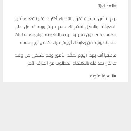
#العذراء♍️
يوم لابأس به حيث تكون الأجواء أكثر جديّة وتشغلك أمور
المعيشة والمنزل تقدّم لك دعم مهمّ وربما تحصل على
مكسب كبير بدون مجهود بهذه الفترة قد تواجهك عداوات
مفاجئة وتجد من يعارضك أو ينمّ عليك لكنك واثق بنفسك
عاطفيآ:أنت بهذا اليوم تعقّد الأمور وقد تشتكي من وضع
ما كأن تجد قلّة بالاهتمام المطلوب من الطرف الآخر
◾النسبةالمئوية
يستخدم هذا الموقع ملفات تعريف الارتباط لتحسين تجربتك. سنفترض أنك
●مهنيا%64●ماليا%65
موافق على هذا، ولكن يمكنك إلغاء الاشتراك إذا كنت ترغب في ذلك.
●عاطفيا62%
موافق
قراءة المزيد
#الميزان♎️
إنه يوم مميّز و تلمس ذلك من بدايته حيث الأجواء مليئة