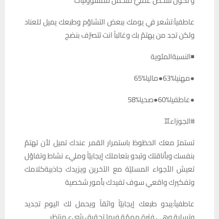
و تكون شخص عمليّ متحمّل للمسؤوليات
عاطفيآ:تشعر في يومك ببعض التشاؤم وطبعك يميل للعناد
ولكن تجد من يهتمّ بك وغالباً انت تتصرّف بنضج
◾النسبةالمئوية
●مهنيا%63●ماليا%65
●عاطفيا%60●صحيا%58
#الجوزاء♊️
تستمرّ معك الحظوظ باستمرار القمر عندك تميل لأن تهتمّ
بنفسك وبأناقتك وتبدو بتعاملك إيجابيّاً ومليء نشاط وتفاؤل
تعيش الأجواء المسليّة مع الآخرين ويزيدك جاذبيةكلامك
وتفكيرك واقعي سوف تفيدك بأمور شخصية
عاطفيآ:يبدو طبعك إيجابيّاً واثقاً ويحمل لك اليوم تجديد
وتسلية وهي فترة مهمّة فيها تحقيق شيء منتظر