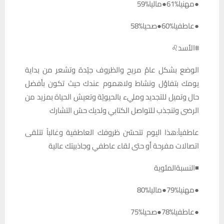
●مهنيا%61●ماليا%59
●عاطفيا%60●صحيا%58
#الأسد♌️
الوضع بشكل عامّ مريح والظروف جيّدة وتشعر من بداية
يومك بتفاؤل ونشاط ولاهموم عندك حيث تكون بأفضل
حال وتميل للتجديد ومليء بالحيويّة وتعيش الحياة بمزيد من
الرضى وتنجذب للتواصل الكتابي ولديك حسّ التشارك
عاطفيآ:هذا اليوم تتحسّن ظروفك العاطفية وغالباً تتلقى
اتصالات مفرحة أو حتى لقاء عاطفي وجاذبيتك عالية
◾النسبةالمئوية
●مهنيا%79●ماليا%80
●عاطفيا%78●صحيا%75