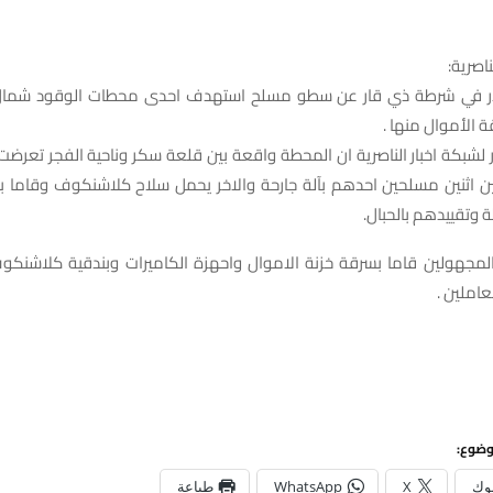
ناصرية:
ي شرطة ذي قار عن سطو مسلح استهدف احدى محطات الوقود شمال
 الأموال منها .
 لشبكة اخبار الناصرية ان المحطة واقعة بين قلعة سكر وناحية الفجر تعرض
 اثنين مسلحين احدهم بآلة جارحة والاخر يحمل سلاح كلاشنكوف وقاما ب
وتقييدهم بالحبال.
لمجهولين قاما بسرقة خزنة الاموال واحهزة الكاميرات وبندقية كلاشنكو
عاملين .
وضوع:
وك
X
WhatsApp
طباعة