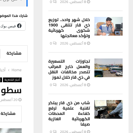
8 أغسطس، 2026
0
شارك هذا الموضو
خلال شهر واحد.. توزيع
ذي قار تتلقى 1900
فيس بوك
شكوى كهربائية
وتؤكد معالجتها
8 أغسطس، 2026
0
مشاركة
تجاوزات التسعيرة
والعمل خارج المرائب
Home
أخبا
تتصدر مخالفات النقل
في ذي قار خلال تموز
أخبار الناصرية
إ
8 أغسطس، 2026
0
سطو م
20 أغسطس، 2023
شاب من ذي قار يبتكر
تقنية علمية لرفع
كفاءة المحطات
مشاركة
الكهربائية الغازية
صيفا
8 أغسطس، 2026
0