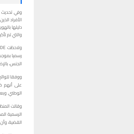
دليلها بالهو
والتي تم تأك
رسميا بموجب 
الجنس، بالإض
على أنهم خ
الوطني. وبعد تأكيد 
الرسمية الم
القضية، وأن مجلس FIDE سيتخذ قرارا نهائيا “في أقرب وقت 