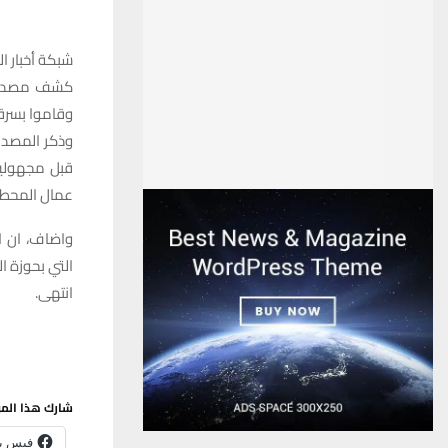
شبكة أخبار ال
كشف مصدر ف
وقاموا بسرقة
وذكر المصدر
قبل مجهولين
عمال المحطة 
واضاف، ان ا
التي بحوزة ال
انتهى.
شارك هذا الم
فيس ب