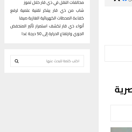
مخالفات النقل في ذي قار خلال تموز
شاب من ذي قار يبتكر تقنية علمية لرفع
كفاءة المحطات الكهربائية الغازية صيفا
أنواء ذي قار تكشف استمرار تأثير المنخفض
الجوي وارتفاع الحرارة إلى 50 درجة غدا
S
e
S
a
r
E
رية
c
h
A
f
R
o
r
C
:
H