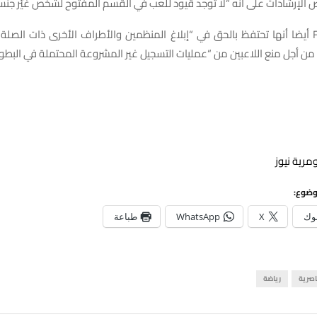
 الإرشادات على أنه “لا توجد قيود للعب في القسم المفتوح لشخص غيّر جنس
وصرحت FIDE أيضا أنها تحتفظ بالحق في “إبلاغ المنظمين والأطراف الأخرى ذات الصلة
ن أجل منع اللاعبين من “عمليات التسجيل غير المشروعة المحتملة في البطول
مرية نيوز
وضوع:
وك
X
WhatsApp
طباعة
اصرية
رياضة