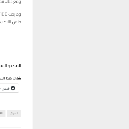
ومع ذلك، تنص
جنس اللاعب م
المصدر: السو
شارك هذا الم
فيس ب
العراق
الن