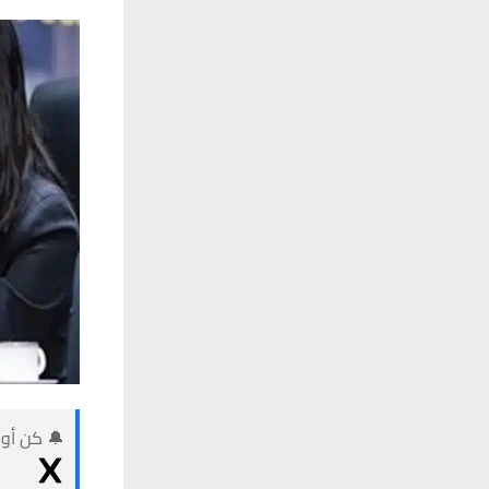
🔔 كن أول