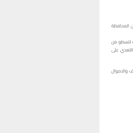
 المحافظة
ت للسطو من
التعدي على
ف والاموال