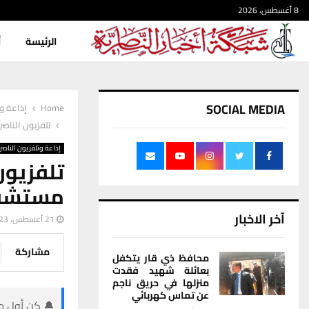
8 أغسطس، 2026
الرئيسة
أ
SOCIAL MEDIA
Home
إذاعة وت
تلفزيون الناص
إذاعة وتلفزيون الناصر
تلفزيون
مستشفى 
آخر الاخبار
21 أغسطس، 2023
مشاركة
محافظ ذي قار يتكفل
بعائلة شهيد فقدت
منزلها في حريق ناجم
عن تماس كهربائي
🔔 كن أول من