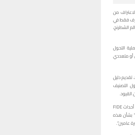
بات الاعتراف من
 قالت FIDE إنها اختارت أن تعترف فقط في
لم الشطرنج،
ملية التحول
ن أو متعددي
رف FIFE على جنسهم الجديد، تقديم دليل
ل التصنيف
وقالت المنظمة إن أولئك الذين يتحوّلون من ذكر إلى أنثى سيتم منعهم من المشاركة في أحداث FIDE
” بشأن هذه