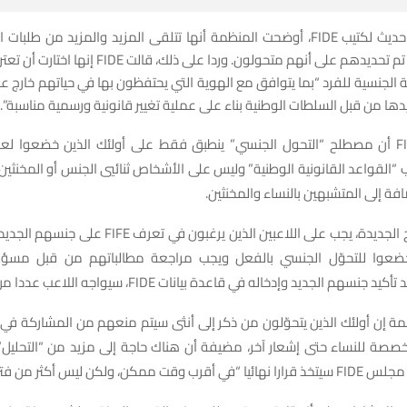
وفي تحديث حديث لكتيب FIDE، أوضحت المنظمة أنها تتلقى المزيد والمزيد من طل
الأفراد الذين تم تحديدهم على أنهم متحولون. وردا على ذلك،
ية الجنسية للفرد “بما يتوافق مع الهوية التي يحتفظون بها في حياتهم خارج عا
يدها من قبل السلطات الوطنية بناء على عملية تغيير قانونية ورسمية مناسبة”.
ولاحظت FIDE أن مصطلح “التحول الجنسي” ينطبق فقط على أولئك الذين خضعوا لع
“القواعد القانونية الوطنية” وليس على الأشخاص ثنائيي الجنس أو المخنثي
افة إلى المتشبهين بالنساء والمخنثين.
ووفقا للوائح الجديدة، يجب على اللاعبين الذين يرغبون في تع
ضعوا للتحوّل الجنسي بالفعل ويجب مراجعة مطالباتهم من قبل مسؤو
جنسهم الجديد وإدخاله في قاعدة بيانات FIDE، سيواجه اللاعب عددا من القيود.
خصصة للنساء حتى إشعار آخر، مضيفة أن هناك حاجة إلى مزيد من “التحليل
ممكن، ولكن ليس أكثر من فترة عامين”.