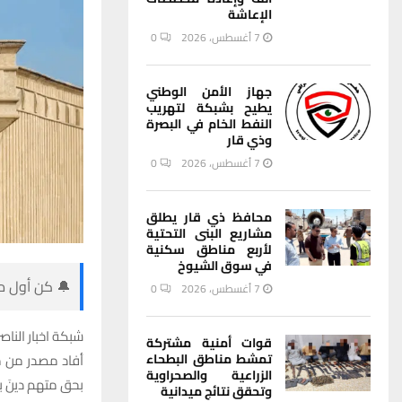
الإعاشة
7 أغسطس، 2026
0
جهاز الأمن الوطني
يطيح بشبكة لتهريب
النفط الخام في البصرة
وذي قار
7 أغسطس، 2026
0
محافظ ذي قار يطلق
مشاريع البنى التحتية
لأربع مناطق سكنية
في سوق الشيوخ
🔔 كن أول من
7 أغسطس، 2026
0
شبكة اخبار الناصر
قوات أمنية مشتركة
تمشط مناطق البطحاء
أفاد مصدر من م
الزراعية والصحراوية
بحق متهم دينَ ب
وتحقق نتائج ميدانية