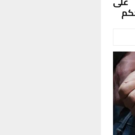
 على
كم