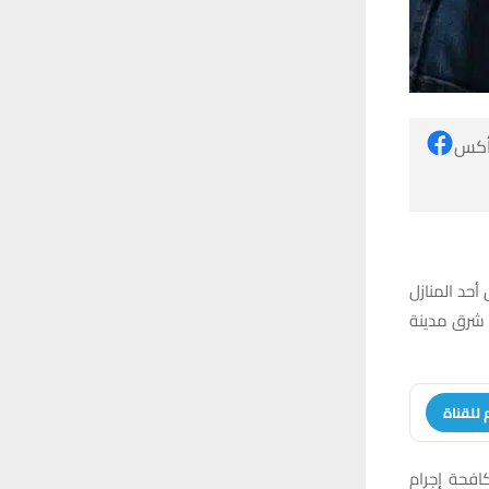
 أكس
أحد المنازل
 شرق مدينة
 للقناة
افحة إجرام