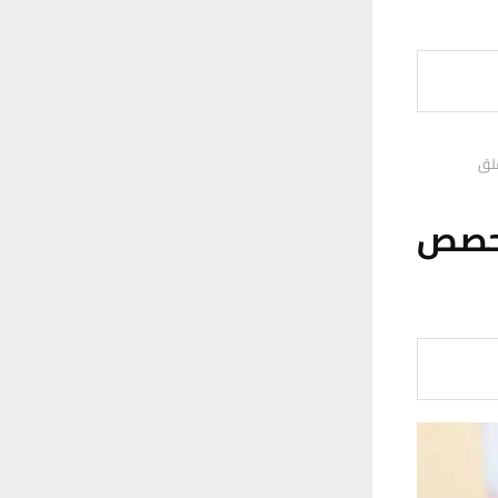
قلق
لحصص