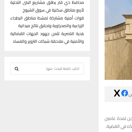
محافظ ذي قار يطلق مشاريع البنى التحتية
لأربع مناطق سكنية في سوق الشيوخ
قوات أمنية مشتركة تمشط مناطق البطحاء
الزراعية والصحراوية وتحقق نتائج ميدانية
بلدية الناصرية تثمن جهود الجهات القضائية
والأمنية في ملاحقة شبكات التزوير والفساد
S
e
S
a
r
E

c
h
A
f
R
o
أفاد مصدر من 
r
بحق متهم دينَ
C