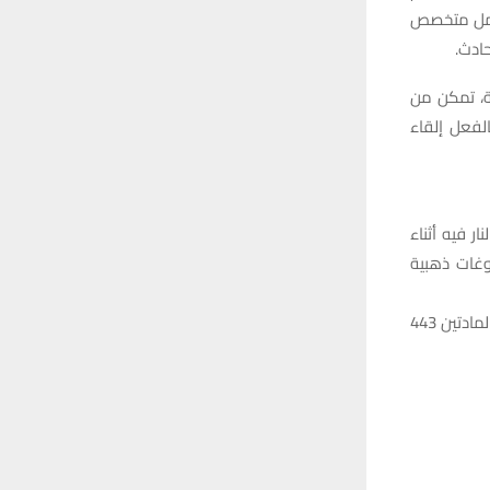
 عمل متخصص
ادث.
ة، تمكن من
لفعل إلقاء
ر فيه أثناء
وغات ذهبية
وأشار البيان إلى أن أقوال المتهمين دُوّنت قضائياً، وقرر قاضي التحقيق توقيفهما وفق المادتين 443