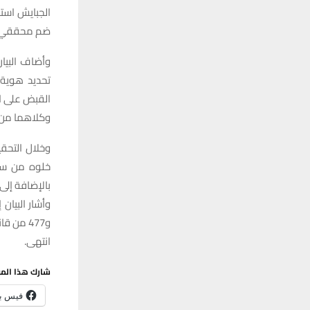
الجبايش است
ضم محققي مك
وأضاف البيا
تحديد هوية 
القبض على المتهمين (س ح 
وكلاهما من 
وخلال التحقي
خلوه من ساك
بالإضافة إلى 
و477 من قانون العقوبات العراقي لاستكمال الإجراءات القانونية أصولياً.
انتهى.
شارك هذا الم
فيس ب