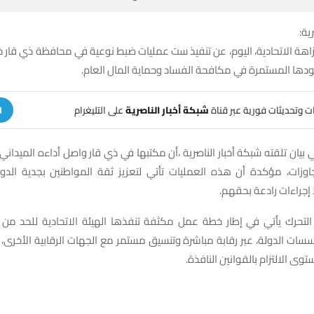
ية:
هة الاتحادية، اليوم، عن تنفيذ ست عمليات ضبط نوعية في محافظة ذي قار 
دها المستمرة في مكافحة الفساد وحماية المال العام.
هات وتحديثات فورية عبر قناة
شبكة أخبار الناصرية
على التليغرام
ا
 بيان تلقته شبكة أخبار الناصرية ،أن مكتبها في ذي قار واصل أداءه الميداني 
جاوزات، مؤكدة أن هذه العمليات تأتي لتعزيز ثقة المواطنين بجدية الد
 إجراءات رادعة بحقهم.
لتحرك يأتي في إطار خطة عمل مكثفة تنفذها الهيئة الاتحادية للحد من ا
سات الدولة، عبر رقابة مباشرة وتنسيق مستمر مع الجهات الرقابية الأخرى،
ى الالتزام بالقوانين النافذة.