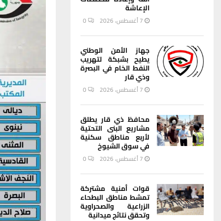
الإعاشة
7 أغسطس، 2026
0
جهاز الأمن الوطني
يطيح بشبكة لتهريب
النفط الخام في البصرة
وذي قار
7 أغسطس، 2026
0
محافظ ذي قار يطلق
مشاريع البنى التحتية
لأربع مناطق سكنية
في سوق الشيوخ
7 أغسطس، 2026
0
قوات أمنية مشتركة
تمشط مناطق البطحاء
الزراعية والصحراوية
وتحقق نتائج ميدانية