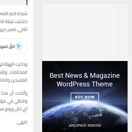
شبكة اخبار الناصر
كشفت هيئة النزا
الثاني، ضمن جهو
تلقَّ تنبي
وذكرت الهيئة في
المخالفات والت
الفاسدين واتخاذ
وأكدت أن هذا ا
والمالي في مؤس
أي خلل ورفع مستو
انتهى.