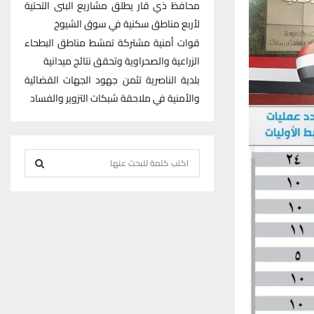
محافظ ذي قار يطلق مشاريع البنى التحتية
لأربع مناطق سكنية في سوق الشيوخ
قوات أمنية مشتركة تمشط مناطق البطحاء
الزراعية والصحراوية وتحقق نتائج ميدانية
بلدية الناصرية تثمن جهود الجهات القضائية
والأمنية في ملاحقة شبكات التزوير والفساد
S
e
S
a
r
E
c
h
A
f
R
o
r
C