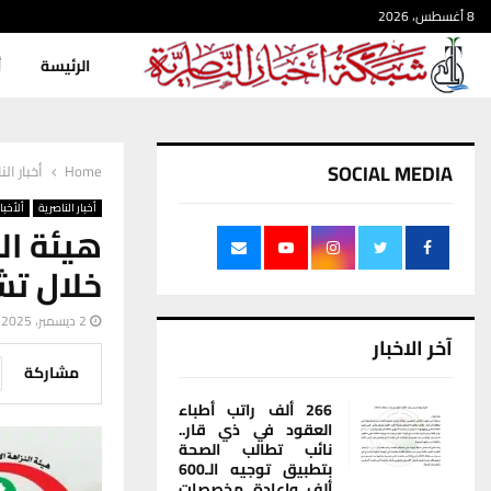
8 أغسطس، 2026
الرئيسة
أ
SOCIAL MEDIA
Home
أخبار الن
أخبار الناصرية
ألأخبار
هيئة ال
خلال تش
2 ديسمبر، 2025
آخر الاخبار
مشاركة
266 ألف راتب أطباء
العقود في ذي قار..
نائب تطالب الصحة
بتطبيق توجيه الـ600
ألف وإعادة مخصصات