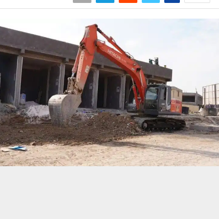
حسين تجربتك. سنفترض أنك موافق على هذا، ولكن يمكنك إلغاء الاشتراك إذا كنت
 من يعرف الأخبار العاجلة عن الناصرية– تابع حساباتنا على فيسبوك أو