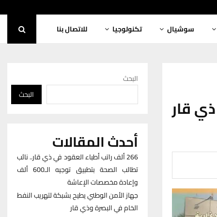
سوشيال
تكنولوجيا
للاتصال بنا
البحث
البحث
ذي قار
أحدث المقالات
266 ألف راتب أطباء العقود في ذي قار.. نائب
تطالب الصحة بتطبيق توجيه الـ600 ألف
وإعادة مخصصات الإعاشة
جهاز الأمن الوطني يطيح بشبكة لتهريب النفط
الخام في البصرة وذي قار