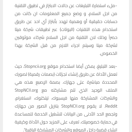
-ملء استمارة التبليغات عن حالات الابتزاز في تطبيق التقنية
من اجل السلام، و وضع جميع المعلومات ان كانت من
حسابات حقيقية أو وهمية تهدد بأبتزاز أي احد عن طريق
استخدام هذه التقنيات (البوتات) عبر تطبيقات شركة ميتا
حصراً وذلك لان التقنية من اجل السلام شركاء موثوقين
لشركة ميتا وسيتم اجراء اللازم من قبل الشركة بهذا
الخصوص.
-بعد التبليغ، يمكن أيضا استخدام موقع Stopncii.org، حيث
تعمل الأداة عن طريق إنشاء تجزئات (بصمات رقمية) لصورك
المحددة مباشرة على جهازك. بصمة الإصبع هذه هي
الملف الوحيد الذي تتم مشاركته مع StopNCII.org
والشركات المشاركة منها فيسبوك، تيتكتوك، انستغرام،
Reddit. لا يقوم StopNCII.org بتنزيل الصور من جهازك
وتجمع الحد الأدنى من البيانات لتشغيل الخدمة للمساعدة
في حماية خصوصيتك. تعرف على المزيد حول الأداة وكيفية
انشاء قضية داخل الموقع والشركات المشاركة الباقية”.