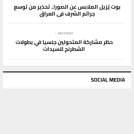
بوت يُزيل الملابس عن الصور!.. تحذير من توسع
جرائم الشرف في العراق
NEXT POST
حظر مشاركة المتحولين جنسيا في بطولات
الشطرنج للسيدات
SOCIAL MEDIA
يستخدم هذا الموقع ملفات تعريف الارتباط لتحسين تجربتك. سنفترض أنك
موافق على هذا، ولكن يمكنك إلغاء الاشتراك إذا كنت ترغب في ذلك.
موافق
قراءة المزيد
آخر الاخبار