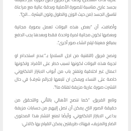
بجسد عاري مناسبة للصورة الأصلية وبدقة عالية مع مراعاة
تناسق الجسد (من حيث الوزن والطول ولون البشرة …الخ)”.
وأضافت، أن “بعض هذه البوتات تعمل بصورة مجانية
وبعضها تكون مجانية لمرة واحدة فقط وبعدها يجب الدفع
بمبالغ معينة ليتم انشاء صور أخرى”.
ونصح فريق (التقنية من اجل السلام) بـ”عدم استخدام او
تجربة هذه البوتات لكونها تسبب خطر على الأفراد ولكونها
اعمال غير اخلاقية وتفتح باب من أبواب الابتزاز الالكتروني
خاصة على النساء ويمكن ان تتبعها (جرائم شرف) في حال
انتشرت صورة عارية مزيفة لفتاة ما!”.
وتابع الفريق، “كما ننصح الأهالي بالتأني والتحقق من
حقيقة الصور التي يمكن أن تصل إليهم من حسابات مزيفة
بداعي الابتزاز الالكتروني، وأيضًا لمنع انتشار هذا المحتوى
الضار والمزيف، فهناك طريقتين يمكن القيام بها كالاتي: