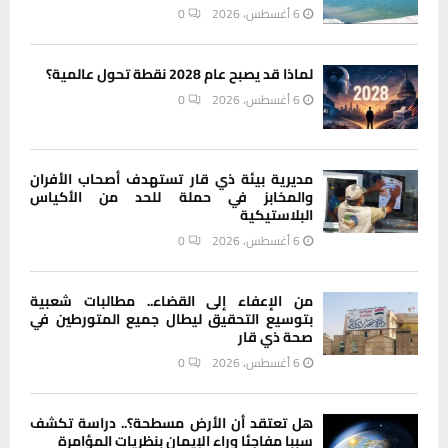
6 أغسطس، 2026
0
لماذا قد يصبح عام 2028 نقطة تحول عالمية؟
6 أغسطس، 2026
0
مديرية بيئة ذي قار تستهدف أصحاب الأفران
والمخابز في حملة للحد من الأكياس
البلاستيكية
6 أغسطس، 2026
0
من الإعفاء إلى القضاء.. مطالبات شعبية
بتوسيع التحقيق ليطال جميع المتورطين في
صحة ذي قار
6 أغسطس، 2026
0
هل تعتقد أن الأرض مسطحة؟.. دراسة تكشف
سببا مفاجئا وراء الإيمان بنظريات المؤامرة