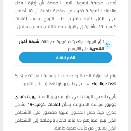
أفادت صحيفة نيويورك تايمز، الجمعة، بأن إدارة الغذاء
والدواء الأميركية ذكرت في مذكرة داخلية أن 10 أطفال
على الأقل لقوا حتفهم على الأرجح بسبب لقاحات
كوفيد-19، وأشارت إلى التهاب عضلة القلب كسبب محتمل.
تلقَّ تنبيهات وتحديثات فورية عبر قناة
شبكة أخبار
الناصرية
على التليغرام
انضم للقناة
ولم ترد وزارة الصحة والخدمات الإنسانية التي تضم
إدارة
الغذاء والدواء
بعد على طلب رويترز للتعليق على التقرير.
يأتي ذلك في الوقت الذي غيّر فيه وزير الصحة
روبرت كنيدي
جونيور
سياسة الحكومة بشأن
لقاحات كوفيد-19
بشكل
جذري، حيث جعل الحصول عليها مقصورا على الأشخاص
الذين تبلغ أعمارهم 65 عاما فأكثر، بالإضافة إلى الأشخاص
الذين يعانون من حالات صحية كامنة.