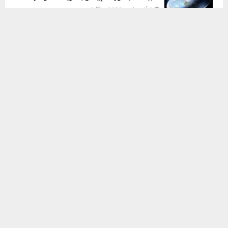
6 أغسطس، 2026
0
يستخدم هذا الموقع ملفات تعريف الارتباط لتحسين تجربتك. سنفترض أنك
موافق على هذا، ولكن يمكنك إلغاء الاشتراك إذا كنت ترغب في ذلك.
موافق
قراءة المزيد
INSTAGRAM
This message appears for Admin Users only:
Please fill the Instagram Access Token. You can get Instagram
Access Token by go to
this page