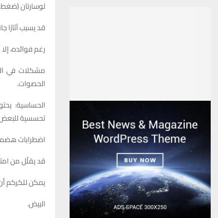
لوسارتان (ضغط ا
قد يسبب آثارًا جا
رغم فوائده، إلا
مشكلات في الم
الحصوات.
الحساسية: يحت
تحسسية للبعض.
اضطرابات هضمية: 
قد يقلّل من ام
يمكن للكركم أن 
البيض.