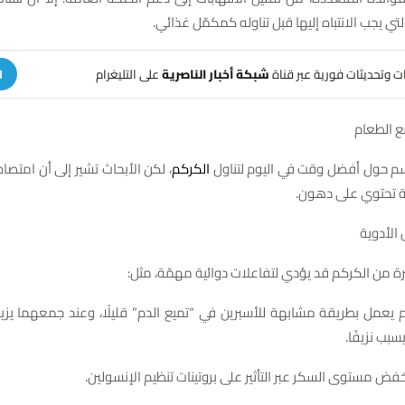
تي يجب الانتباه إليها قبل تناوله كمكمّل غذائي.
هات وتحديثات فورية عبر قناة
شبكة أخبار الناصرية
على التليغرام
ا
ع الطعام
اسم حول أفضل وقت في اليوم لتناول
الكركم
، لكن الأبحاث تشير إلى أن امت
بة تحتوي على دهون.
الأدوية
رة من الكركم قد يؤدي لتفاعلات دوائية مهمّة، مثل:
م يعمل بطريقة مشابهة للأسبرين في “تميع الدم” قليلًا، وعند جمعهما يزيد ا
سبب نزيفًا.
خفض مستوى السكر عبر التأثير على بروتينات تنظيم الإنسولين.