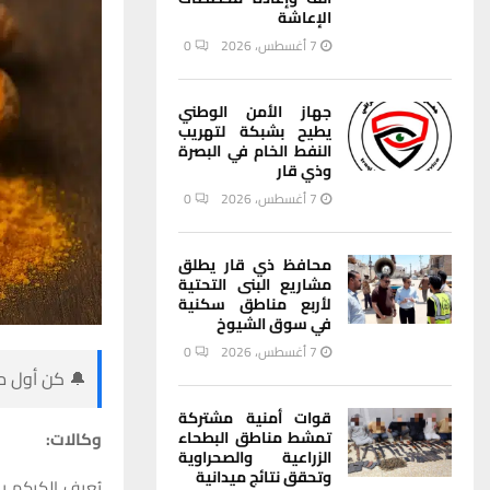
الإعاشة
7 أغسطس، 2026
0
جهاز الأمن الوطني
يطيح بشبكة لتهريب
النفط الخام في البصرة
وذي قار
7 أغسطس، 2026
0
محافظ ذي قار يطلق
مشاريع البنى التحتية
لأربع مناطق سكنية
في سوق الشيوخ
7 أغسطس، 2026
0
🔔 كن أول من
قوات أمنية مشتركة
وكالات:
تمشط مناطق البطحاء
الزراعية والصحراوية
وتحقق نتائج ميدانية
يُعرف الكركم ب