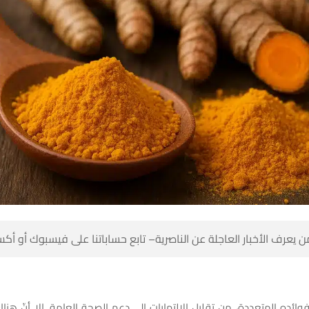
 كن أول من يعرف الأخبار العاجلة عن الناصرية– تابع حساباتنا على ف
بفوائده المتعددة، من تقليل الالتهابات إلى دعم الصحة العامة. إلا أنّ 