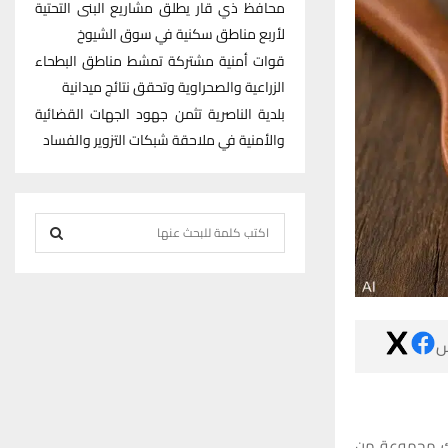
محافظ ذي قار يطلق مشاريع البنى التحتية
لأربع مناطق سكنية في سوق الشيوخ
قوات أمنية مشتركة تمشط مناطق البطحاء
الزراعية والصحراوية وتحقق نتائج ميدانية
بلدية الناصرية تثمن جهود الجهات القضائية
والأمنية في ملاحقة شبكات التزوير والفساد
S
e
S
a
r
E
c

h
A
f
R
o
r
C
يُعرف الكركم 