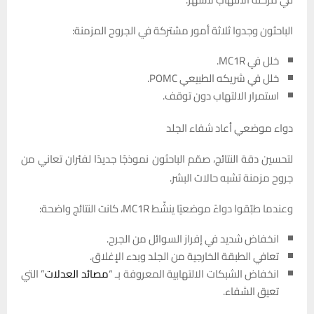
الباحثون وجدوا ثلاثة أمور مشتركة في الجروح المزمنة:
خلل في MC1R.
خلل في شريكه الطبيعي POMC.
استمرار الالتهاب دون توقف.
دواء موضعي أعاد شفاء الجلد
لتحسين دقة النتائج، صمّم الباحثون نموذجًا جديدًا لفئران تعاني من
جروح مزمنة تشبه حالات البشر.
وعندما طبّقوا دواءً موضعيًا ينشّط MC1R، كانت النتائج واضحة:
انخفاض شديد في إفراز السوائل من الجرح.
تعافي الطبقة الخارجية من الجلد وبدء الإغلاق.
انخفاض الشبكات الالتهابية المعروفة بـ “
مصائد العدلات
” التي
تعيق الشفاء.