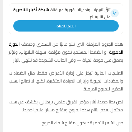
تلقَّ تنبيهات وتحديثات فورية عبر قناة
شبكة أخبار الناصرية
على التليغرام
انضم للقناة
هذه الجروح المزمنة، التي تنتج غالبًا عن السكري وضعف
الدورة
الدموية
أو الضغط المستمر، تكون مؤلمة، سهلة الالتهاب، وتؤثر
بعمق على جودة الحياة — وفي الحالات الشديدة قد تنتهي بالبتر.
العلاجات الحالية تركز على إدارة الأعراض فقط، مثل الضمادات
والمضادات الحيوية وزيارات العيادة المتكررة، لكنها لا تعالج السبب
الجذري للجروح المزمنة.
لكن بحثا جديدا، نُشر مؤخرا لفريق علمي بريطاني، يكشف عن سبب
محتمل لعدم التئام هذه الجروح، ويقترح مسارا علاجيا جديدا.
جين الشعر الأحمر قد يكون مفتاح شفاء الجروح