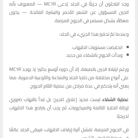
وجد الباحثون أن جزيئًا في الجلد يُدعى MC1R — المعروف بأنه
الجين المسؤول عن الشعر الأحمر والبشرة الفاتحة — يكون
معطّلًا بشكل مستمر في الجروح المزمنة.
وعندما تمّ تحفيز هذا الجزيء في الجلد:
انخفضت مستويات الالتهاب.
وبدأت الجروح بالشفاء من جديد.
ورغم ارتباط الجين بالصبغة، إلا أن دوره أوسع بكثير؛ إذ يوجد MC1R
على أنواع مختلفة من خلايا الجلد والمناعة والأوعية الدموية، مما
يعني أنه يتحكم في عدة مراحل من عملية التئام الجروح.
عملية الشفاء
ليست مجرد إغلاق للجرح؛ بل تبدأ بالتهاب ضروري
لإزالة الخلايا التالفة والميكروبات، ثم يجب أن يتراجع هذا الالتهاب
تدريجيًا.
في الجروح المزمنة، تفشل آلية إيقاف الالتهاب، فيبقى الجلد عالقًا
في مرحلة الالتهاب لأشهر.