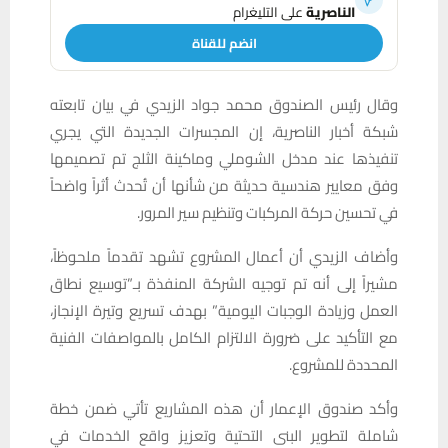
الناصرية
على التليغرام
انضم للقناة
وقال رئيس الصندوق محمد جواد الزيدي في بيان تابعته
شبكة أخبار الناصرية، إن المجسرات الجديدة التي يجري
تنفيذها عند مدخل الشوملي وماكينة الثلج تم تصميمها
وفق معايير هندسية حديثة من شأنها أن تُحدث أثراً واضحاً
في تحسين حركة المركبات وتنظيم سير المرور.
وأضاف الزيدي أن أعمال المشروع تشهد تقدماً ملحوظاً،
مشيراً إلى أنه تم توجيه الشركة المنفذة بـ”توسيع نطاق
العمل وزيادة الوجبات اليومية” بهدف تسريع وتيرة الإنجاز،
مع التأكيد على ضرورة الالتزام الكامل بالمواصفات الفنية
المحددة للمشروع.
وأكد صندوق الإعمار أن هذه المشاريع تأتي ضمن خطة
شاملة لتطوير البنى التحتية وتعزيز واقع الخدمات في