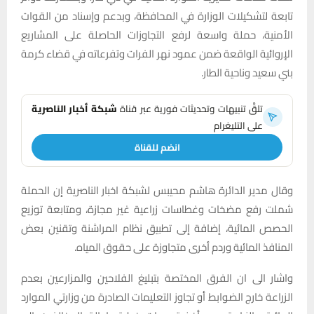
تابعة لتشكيلات الوزارة في المحافظة، وبدعم وإسناد من القوات
الأمنية، حملة واسعة لرفع التجاوزات الحاصلة على المشاريع
الإروائية الواقعة ضمن عمود نهر الفرات وتفرعاته في قضاء كرمة
بني سعيد وناحية الطار.
تلقَّ تنبيهات وتحديثات فورية عبر قناة
شبكة أخبار الناصرية
على التليغرام
انضم للقناة
وقال مدير الدائرة هاشم محيبس لشبكة اخبار الناصرية إن الحملة
شملت رفع مضخات وغطاسات زراعية غير مجازة، ومتابعة توزيع
الحصص المائية، إضافة إلى تطبيق نظام المراشنة وتقنين بعض
المنافذ المائية وردم أخرى متجاوزة على حقوق المياه.
واشار الى ان الفرق المختصة بتبليغ الفلاحين والمزارعين بعدم
الزراعة خارج الضوابط أو تجاوز التعليمات الصادرة من وزارتي الموارد