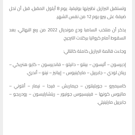
وتستقبل البرازيل نظيرتها بوليفيا، يوم 8 أيلول المقبل، قبل أن تحل
ضيفة على بيرو يوم 12 من نفس الشهر.
يذكر أن منتخب السامبا ودع مونديال 2022 من ربع النهائي، بعد
السقوط أمام كرواتيا بركلات الترجيح.
وجاءت قائمة البرازيل كاملة كالتالي:
إديرسون – أليسون – بينتو – دانيلو – فانديرسون – كايو هنريكي –
رينان لودي – جابرييل – ماركينيوس – إيبانيز – نينو – أندري.
كاسيميرو – جويلينتون – جيماريش – فيجا – نيمار – أنتوني –
ماتيوس كونها – فينيسيوس جونيور – ريتشارليسون – رودريجو –
جابرييل مارتينيلي.