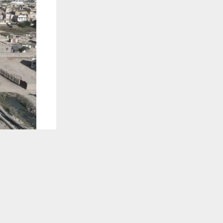
يستخدم هذا الموقع ملفات تعريف الارتباط لت
🔔 كن أول
شبكة اخبار ال
تتواصل أعما