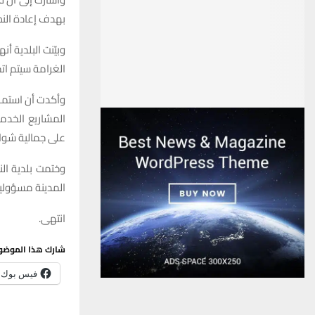
بهدف إعادة النظ
وبيّنت البلدية أ
الغرامة سيتم ات
وأكدت أن استمرا
المشاريع الخدم
على جمالية شوار
وختمت بلدية الن
المدينة مسؤولي
انتهى.
شارك هذا الموضو
فيس بوك