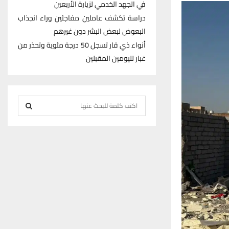
في الجهد الخدمي لزيارة الأربعين
دراسة تكشف عاملين مفاجئين وراء انجذاب
البعوض لبعض البشر دون غيرهم
أنواء ذي قار تسجل 50 درجة مئوية وتحذر من
غبار لليومين المقبلين
S
e
S
a
r
E
c
h
A
f
R
o
r
C
:
H