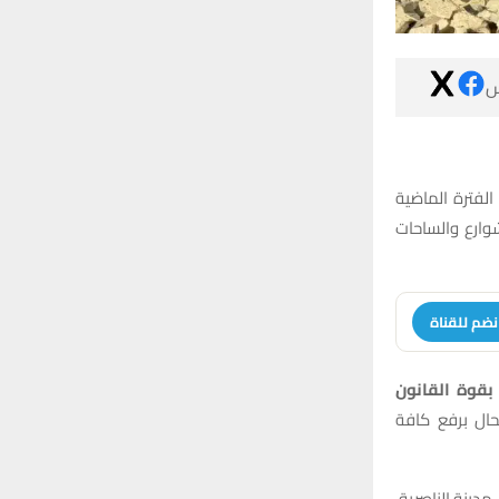

أعلنت بلدية ال
مهلا وفرصا وا
انضم للقنا
من الآن فصاع
مع جميع حالا
تشمل مختلف من