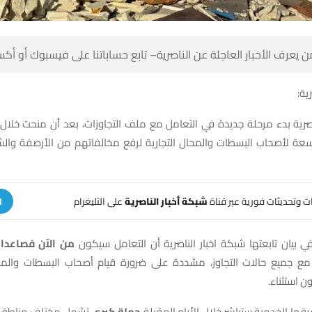
 كن أول من يعرف الأخبار العاجلة عن الناصرية– تابع حساباتنا على ف
شبك
ناصرية بدء مرحلة جديدة في التعامل مع ملف التجاوزات، بعد أن منحت خلال
سعة لأصحاب البسطات والمحال التجارية لرفع مخالفاتهم من الأرصفة وال
على التليغرام
شبكة أخبار الناصرية
تلقَّ تنبيهات وتحديثات فوري
ة
دا بقوة القانون
وأكدت البلدية في بيان تابعتها شبكة اخبار الناصرية أ
ت التجاوز، مشددة على ضرورة قيام أصحاب البسطات والمحال برفع كاف
التجاوزات ف
اطق مدينة الناصرية،
حملة كبرى
وأشارت إلى أن فرقها الخدمية ستباشر خلال