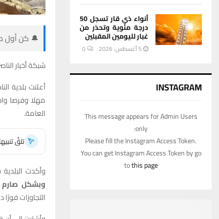
أنواء ذي قار تسجل 50
درجة مئوية وتحذر من
غبار لليومين المقبلين
🔔 كن أول من
5 أغسطس، 2026
0
شبكة أخبار الناصر
INSTAGRAM
أعلنت بلدية الن
مهلا وفرصا واس
العامة.
This message appears for Admin Users
only:
Please fill the Instagram Access Token.
تلقَّ تنبي
You can get Instagram Access Token by go
to
this page
وأكدت البلدية ف
وبشكل صارم
م
التجاوزات فورًا د
وأشارت إلى أن ف