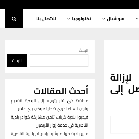
سوشيال
تكنولوجيا
للاتصال بنا
البحث
البحث
إزالة
صل إلى
أحدث المقالات
محافظ ذي قار يتوجه إلى البصرة لتقديم
واجب العزاء لذوي ضحايا موكب بني عامر
فيديو | بلدية كربلاء تثمن مشاركة كوادر بلدية
الناصرية في خدمة زوار الأربعين
مدير بلدية كربلاء يشيد بإسهام بلدية الناصرية