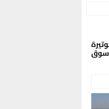
تيرة
سوق