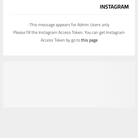
INSTAGRAM
This message appears for Admin Users only:
Please fill the Instagram Access Token. You can get Instagram
Access Token by go to
this page
يستخدم هذا الموقع ملفات تعريف الارتباط لتحسين تجربتك. سنفترض أنك
موافق على هذا، ولكن يمكنك إلغاء الاشتراك إذا كنت ترغب في ذلك.
موافق
قراءة المزيد