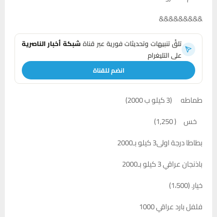
&&&&&&&&&
تلقَّ تنبيهات وتحديثات فورية عبر قناة
شبكة أخبار الناصرية
على التليغرام
انضم للقناة
طماطه (3 كيلو ب 2000)
خس ( 1,250)
بطاطا درجة اولى3 كيلو بـ2000
باذنجان عراقي 3 كيلو بـ2000
خيار. (1،500)
فلفل بارد عراقي 1000