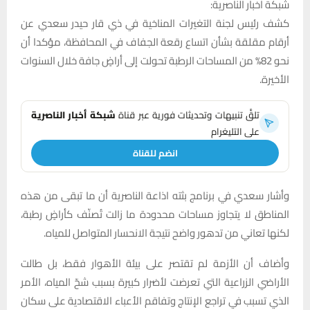
شبكة اخبار الناصرية:
كشف رئيس لجنة التغيرات المناخية في ذي قار حيدر سعدي عن
أرقام مقلقة بشأن اتساع رقعة الجفاف في المحافظة، مؤكدا أن
نحو 82% من المساحات الرطبة تحولت إلى أراضٍ جافة خلال السنوات
الأخيرة.
تلقَّ تنبيهات وتحديثات فورية عبر قناة
شبكة أخبار الناصرية
على التليغرام
انضم للقناة
وأشار سعدي في برنامج بثته اذاعة الناصرية أن ما تبقى من هذه
المناطق لا يتجاوز مساحات محدودة ما زالت تُصنّف كأراضٍ رطبة،
لكنها تعاني من تدهور واضح نتيجة الانحسار المتواصل للمياه.
وأضاف أن الأزمة لم تقتصر على بيئة الأهوار فقط، بل طالت
الأراضي الزراعية التي تعرضت لأضرار كبيرة بسبب شحّ المياه، الأمر
الذي تسبب في تراجع الإنتاج وتفاقم الأعباء الاقتصادية على سكان