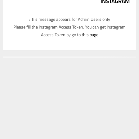
INSTAGRAM
This message appears for Admin Users only:
Please fill the Instagram Access Token. You can get Instagram
Access Token by go to
this page
يستخدم هذا الموقع ملفات تعريف الارتباط لتحسين تجربتك. سنفترض أنك
موافق على هذا، ولكن يمكنك إلغاء الاشتراك إذا كنت ترغب في ذلك.
موافق
قراءة المزيد