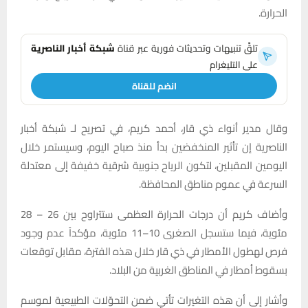
الحرارة.
تلقَّ تنبيهات وتحديثات فورية عبر قناة
شبكة أخبار الناصرية
على التليغرام
انضم للقناة
وقال مدير أنواء ذي قار، أحمد كريم، في تصريح لـ شبكة أخبار
الناصرية إن تأثير المنخفضين بدأ منذ صباح اليوم، وسيستمر خلال
اليومين المقبلين، لتكون الرياح جنوبية شرقية خفيفة إلى معتدلة
السرعة في عموم مناطق المحافظة.
وأضاف كريم أن درجات الحرارة العظمى ستتراوح بين 26 – 28
مئوية، فيما ستسجل الصغرى 10–11 مئوية، مؤكداً عدم وجود
فرص لهطول الأمطار في ذي قار خلال هذه الفترة، مقابل توقعات
بسقوط أمطار في المناطق الغربية من البلاد.
وأشار إلى أن هذه التغيرات تأتي ضمن التحوّلات الطبيعية لموسم