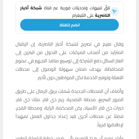
تلقَّ تنبيهات وتحديثات فورية عبر قناة
شبكة أخبار
الناصرية
على التليغرام
انضم للقناة
وقال نعيم في تصريح لشبكة أخبار الناصرية، إن الإقبال
المتزايد من أصحاب المركبات على التحول من البنزين إلى
الغاز السائل دفع الشركة إلى توسيع منافذ التجهيز في عموم
المحافظة، بهدف ضمان سهولة الوصول إلى محطات
التعبئة وتوفير الخدمة لكل المواطنين دون تأخير.
وأضاف أن المحطات الجديدة شملت بريق الرمال على طريق
المرور السريع، محطة التضحية، ريم ذي قار، ملك ذي قار،
خيرات ذي قار، الأسياد، ركن المحكمة، الراية، ومحطة الفجر،
فضلاً عن محطات أخرى قيد إعداد جداول العمل تمهيداً
لإطلاقها قريباً.
وأكد نعيم أن هذا التوسع يأتي ضمن خطط الشركة لتطوير