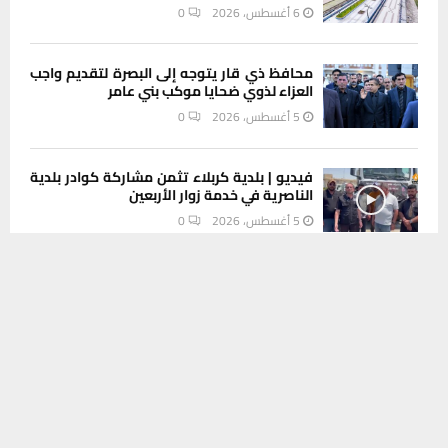
6 أغسطس، 2026
0
محافظ ذي قار يتوجه إلى البصرة لتقديم واجب
العزاء لذوي ضحايا موكب بني عامر
5 أغسطس، 2026
0
فيديو | بلدية كربلاء تثمن مشاركة كوادر بلدية
الناصرية في خدمة زوار الأربعين
5 أغسطس، 2026
0
يستخدم هذا الموقع ملفات تعريف الارتباط لتحسين تجربتك. سنفترض أنك
موافق على هذا، ولكن يمكنك إلغاء الاشتراك إذا كنت ترغب في ذلك.
INSTAGRAM
موافق
قراءة المزيد
This message appears for Admin Users only:
Please fill the Instagram Access Token. You can get Instagram
Access Token by go to
this page