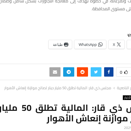
 وتفرعاته، في خطوة تهدف إلى معالجة التجاوزات بشكل شامل وضمان ا
على مستوى المحافظة.
ع:
X
WhatsApp
طباعة
0
ر الناصرية
مجلس ذي قار: المالية تطلق 50 مليار دينار لصالح موازنة إنعاش الأهوار
لأخبار
مجلس ذي قار: المالية 
موازنة إنعاش الأهوار