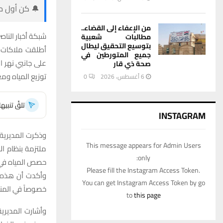
🔔 كن أول من
من الإعفاء إلى القضاء..
شبكة أخبار الناص
مطالبات شعبية
بتوسيع التحقيق ليطال
أطلقت ملاكات مد
جميع المتورطين في
على جانبي نهر ا
صحة ذي قار
توزيع المياه وم
6 أغسطس، 2026
0
تلقَّ تنبي
INSTAGRAM
وذكرت المديرية
This message appears for Admin Users
ملتزمة بنظام ال
only:
حصص المياه في ا
Please fill the Instagram Access Token.
وأكدت أن هذه ا
You can get Instagram Access Token by go
خصوصاً في المنا
to
this page
وأشارت المديرية