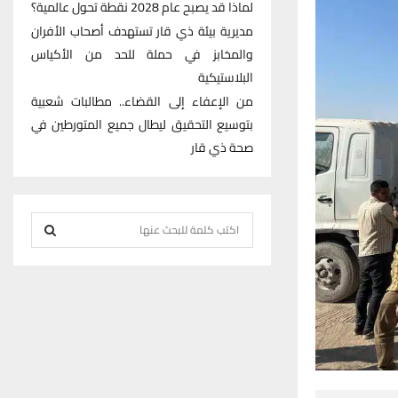
لماذا قد يصبح عام 2028 نقطة تحول عالمية؟
مديرية بيئة ذي قار تستهدف أصحاب الأفران
والمخابز في حملة للحد من الأكياس
البلاستيكية
من الإعفاء إلى القضاء.. مطالبات شعبية
بتوسيع التحقيق ليطال جميع المتورطين في
صحة ذي قار
S
e
S
a
r
E
c
h
A
f
R
o