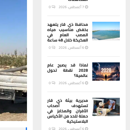
7 أغسطس، 2026
0
محافظ ذي قار يتعهد
بخفض مناسيب مياه
المصب العام في
العكيكة خلال 48 ساعة
6 أغسطس، 2026
0
لماذا قد يصبح عام
2028 نقطة تحول
عالمية؟
6 أغسطس، 2026
0
مديرية بيئة ذي قار
تستهدف أصحاب
الأفران والمخابز في
حملة للحد من الأكياس
البلاستيكية
6 أغسطس، 2026
0