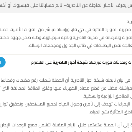
 كن أول من يعرف الأخبار العاجلة عن الناصرية– تابع حساباتنا على ف
شبك
ديرية الموارد المائية في ذي قار، وبإسناد مباشر من القوات الأمنية، حملة
الفرات وتفرعاته في مدينة الناصرية وناحية سيديناوية، وذلك ضمن جهود مك
توزيع المياه ومعالجة نقص الإطلاقات في ذنائب الجداول و
على التليغرام
شبكة أخبار الناصرية
تلقَّ تنبيهات وتحديثات فوري
ة
ة في بيان تابعته شبكة اخبار الناصرية أن الحملة شملت رفع مضخات وغطاسا
لمراشنة، فضلا عن قطع مصادر الكهرباء عنها وغلق المنافذ المخالفة التي
حصص المياه في المناطق الز
الإجراءات تهدف إلى تأمين وصول المياه لجميع المستحقين وتحقيق توازن
خصوصاً في المناطق المتأ
ة إلى أن الحملة ستستمر خلال الأيام المقبلة لتشمل جميع الوحدات الإدا