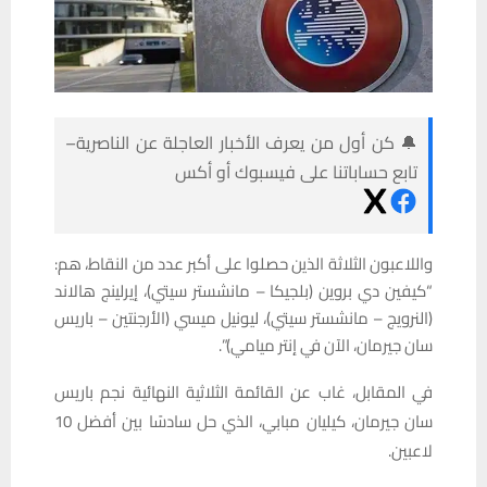
🔔 كن أول من يعرف الأخبار العاجلة عن الناصرية–
تابع حساباتنا على فيسبوك أو أكس
واللاعبون الثلاثة الذين حصلوا على أكبر عدد من النقاط، هم:
“كيفين دي بروين (بلجيكا – مانشستر سيتي)، إيرلينج هالاند
(النرويج – مانشستر سيتي)، ليونيل ميسي (الأرجنتين – باريس
سان جيرمان، الآن في إنتر ميامي)”.
في المقابل، غاب عن القائمة الثلاثية النهائية نجم باريس
سان جيرمان، كيليان مبابي، الذي حل سادسًا بين أفضل 10
لاعبين.