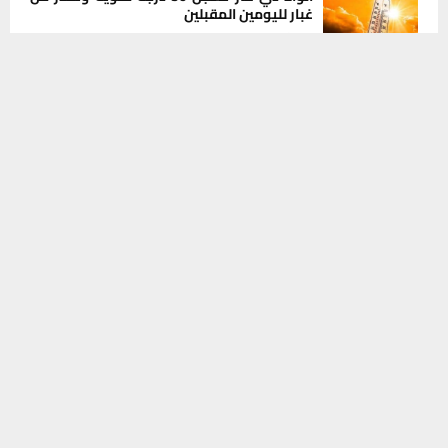
غبار لليومين المقبلين
5 أغسطس، 2026
0
يستخدم هذا الموقع ملفات تعريف الارتباط لتحسين تجربتك. سنفترض أنك
موافق على هذا، ولكن يمكنك إلغاء الاشتراك إذا كنت ترغب في ذلك.
موافق
قراءة المزيد
INSTAGRAM
This message appears for Admin Users only:
Please fill the Instagram Access Token. You can get Instagram
Access Token by go to
this page