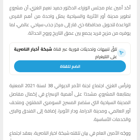
أكد أمين عام مجلس الوزراء، الدكتور حميد نعيم الغزي، أن مشروع
تطوير مدينة أور الأثرية والسياحية يمثل واحدة من أهم الفرص
الواعدة لتحويل محافظة ذي قار إلى مركز جذب سياحي عالمي، لما
يوفره من مزيج فريد يجمع بين عمق التاريخ وروح الحداثة.
تلقَّ تنبيهات وتحديثات فورية عبر قناة
شبكة أخبار الناصرية
على التليغرام
انضم للقناة
وترأس الغزي اجتماع لجنة الأمر الديواني 38 لسنة 2021 المعنية
بمتابعة المشروع، مشددًا على أهمية الإسراع في إكمال مفاصل
المدينة السياحية التي ستضم المسرح السومري المفتوح، ومتحف
أور العالمي، ومدينة الدراما، ودار الأوبرا، إضافة إلى الفندق والبنى
والخدمات الأساسية.
ووجّه الأمين العام في بيان تلقته شبكة اخبار الناصرية، بعقد اجتماع