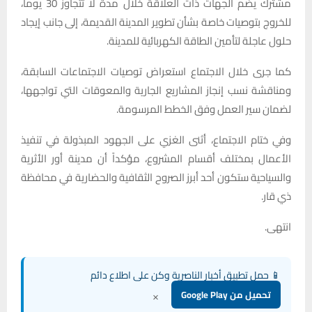
مشترك يضم الجهات ذات العلاقة خلال مدة لا تتجاوز 30 يوماً،
للخروج بتوصيات خاصة بشأن تطوير المدينة القديمة، إلى جانب إيجاد
حلول عاجلة لتأمين الطاقة الكهربائية للمدينة.
كما جرى خلال الاجتماع استعراض توصيات الاجتماعات السابقة،
ومناقشة نسب إنجاز المشاريع الجارية والمعوقات التي تواجهها،
لضمان سير العمل وفق الخطط المرسومة.
وفي ختام الاجتماع، أثنى الغزي على الجهود المبذولة في تنفيذ
الأعمال بمختلف أقسام المشروع، مؤكداً أن مدينة أور الأثرية
والسياحية ستكون أحد أبرز الصروح الثقافية والحضارية في محافظة
ذي قار.
انتهى.
📱 حمل تطبيق أخبار الناصرية وكن على اطلاع دائم
×
تحميل من Google Play