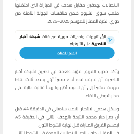
الاتصالات بهدفين مقابل هدف، في المباراة التي احتضنها
ملعب سوق الشيوخ ضمن منافسات الجولة الثامنة من
دوري الكرة الممتاز للموسم 2025–2026.
تلقَّ تنبيهات وتحديثات فورية عبر قناة
شبكة أخبار
الناصرية
على التليغرام
انضم للقناة
وأكد مدرب الفريق مؤيد طعمة في تصريح لشبكة أخبار
الناصرية، أن فريقه قدم أداءً مميزاً تُوّج بحصد ثلاث نقاط
مهمة، مشيراً إلى أن لاعبيه أظهروا روحاً قتالية عالية على
مدار شوطي اللقاء.
وسجّل هدفي الانتصار اللاعب سامبالي في الدقيقة 44، قبل
أن يعزز جبار محمد النتيجة بالهدف الثاني في الدقيقة 45،
ليحسم الفريق المباراة قبل نهاية الشوط الأول.
في المقابل، حاول نادي الاتصالات العودة في الشوط الثاني