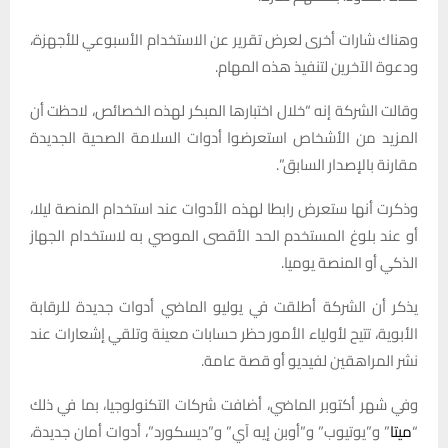
وهناك شارات أخرى لعرض تقرير عن الاستخدام الأسبوعي للأجهزة،
ودعوة الآخرين لتنفيذ هذه المهام.
وقالت الشركة إنه “خلال اختبارها المبكر لهذه الخصائص، لاحظت أن
المزيد من الأشخاص استعرضوا أدوات السلامة الصحية الجديدة
مقارنة بالإصدار السابق”.
وذكرت أنها ستعرض رابطا لهذه الأدوات عند استخدام المنصة ليلا،
أو عند بلوغ المستخدم الحد الأقصى الموصي به لاستخدام الجهاز
الذكي أو المنصة يوميا.
يذكر أن الشركة أطلقت في يوليو الماضي أدوات جديدة للرقابة
الأبوية، تتيح لأولياء الأمور حظر حسابات معينة وتلقي إشعارات عند
نشر المراهقين لفيديو أو قصة عامة.
وفي شهر أكتوبر الماضي، أضافت شركات التكنولوجيا، بما في ذلك
“
ميتا
” و”يوتيوب” و”أوبن إيه آي” و”ديسكورد”، أدوات أمان جديدة،