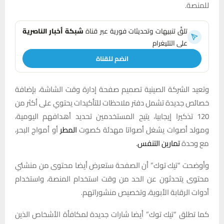
للمنصة.
تلقَّ تنبيهات وتحديثات فورية عبر قناة
شبكة أخبار الناصرية
على التليغرام
انضم للقناة
وتعيد الشركة الصينية تصميم صفحة إدارة وقت الشاشة، بإضافة
خصائص جديدة تشمل دفتر ملاحظات للتأكيدات يحتوي على أكثر من
120 تذكيرا إيجابيا، يتيح المستخدمين تحديد أهدافهم اليومية،
ومولد أصوات يشغل أصواتا مهدئة كصوت
المطر
أو أمواج البحر،
مع وحدة
تمارين التنفس
.
وأوضحت “تيك توك” أن الصفحة ستعرض أيضا محتوى من منشئي
محتوى يتحدثون عن الحد من وقت استخدام المنصة، واستخدام
أدوات الرقابة الأبوية، وتخصيص منشوراتهم.
كما تطلق “تيك توك” أيضا شارات جديدة لمكافأة الأشخاص الذين